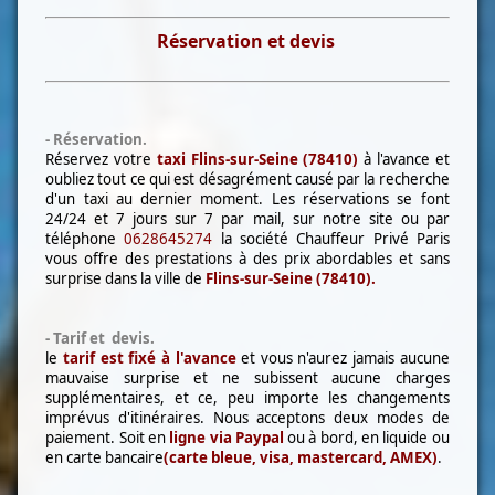
Réservation et devis
- Réservation.
Réservez votre
taxi Flins-sur-Seine (78410)
à l'avance et
oubliez tout ce qui est désagrément causé par la recherche
d'un taxi au dernier moment. Les réservations se font
24/24 et 7 jours sur 7 par mail, sur notre site ou par
téléphone
0628645274
la société Chauffeur Privé Paris
vous offre des prestations à des prix abordables et sans
surprise dans la ville de
Flins-sur-Seine (78410)
.
- Tarif et devis.
le
tarif est fixé à l'avance
et vous n'aurez jamais aucune
mauvaise surprise et ne subissent aucune charges
supplémentaires, et ce, peu importe les changements
imprévus d'itinéraires. Nous acceptons deux modes de
paiement. Soit en
l
igne via Paypal
ou à bord, en liquide ou
en carte bancaire
(carte bleue, visa, mastercard, AMEX)
.