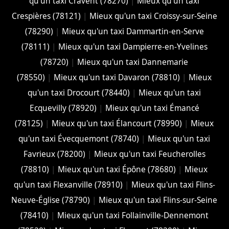
qu'un taxi Cravent (78270)
|
Mieux qu'un taxi
Crespières (78121)
|
Mieux qu'un taxi Croissy-sur-Seine
(78290)
|
Mieux qu'un taxi Dammartin-en-Serve
(78111)
|
Mieux qu'un taxi Dampierre-en-Yvelines
(78720)
|
Mieux qu'un taxi Dannemarie
(78550)
|
Mieux qu'un taxi Davaron (78810)
|
Mieux
qu'un taxi Drocourt (78440)
|
Mieux qu'un taxi
Ecquevilly (78920)
|
Mieux qu'un taxi Émancé
(78125)
|
Mieux qu'un taxi Élancourt (78990)
|
Mieux
qu'un taxi Évecquemont (78740)
|
Mieux qu'un taxi
Favrieux (78200)
|
Mieux qu'un taxi Feucherolles
(78810)
|
Mieux qu'un taxi Épône (78680)
|
Mieux
qu'un taxi Flexanville (78910)
|
Mieux qu'un taxi Flins-
Neuve-Église (78790)
|
Mieux qu'un taxi Flins-sur-Seine
(78410)
|
Mieux qu'un taxi Follainville-Dennemont