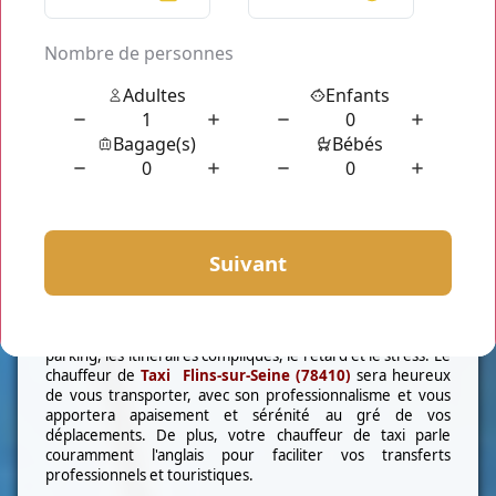
- Flotte de Véhicule.
Installez vous dans notre
taxi Flins-sur-Seine (78410)
car
nous avons des voitures de prestige haut de gamme. Nous
mettons à votre dispositions des
berline
chargeant jusqu'à
4 personnes. Pour un voyage en famille ou en groupe,
nous vous proposons notre flotte de
minibus
pouvant
accueillir jusqu'à 7 personnes avec leur valise respective.
Notre type de prestation présente de nombreux
avantages. A part la tranquillité, le confort et la ponctualité,
il y aussi la WIFI, chargeur pour tout type de téléphone,
siège bébé mise à disposition gratuitement.
-Service chauffeur.
Finies les interminables attentes, la recherche de places de
parking, les itinéraires compliqués, le retard et le stress. Le
chauffeur de
Taxi Flins-sur-Seine (78410)
sera heureux
de vous transporter, avec son professionnalisme et vous
apportera apaisement et sérénité au gré de vos
déplacements. De plus, votre chauffeur de taxi parle
couramment l'anglais pour faciliter vos transferts
professionnels et touristiques.