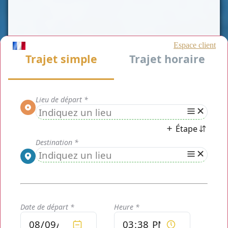
Service de chauffeur privé taxi Flins-sur-
Seine (78410)
Chauffeur privé Paris
est un moyen de transport de
personnes rapide et efficace tout en maîtrisant votre
budget. Notre prestation est une alternative aux taxis
traditionnels dans le
département des Yvelines
. Nous
vous proposons notre service de
taxi Flins-sur-Seine
(78410)
.
Nous pourrons, entre autre, réaliser vos
transferts aéroports et Gares, visite touristique, voyage
d'affaire ou déplacement privé, dans un cadre unique,
confortable et sécurisant.
Mise à disposition