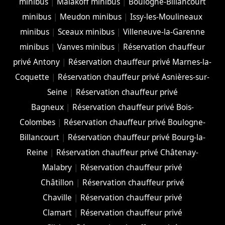
minibus
|
Malakoff minibus
|
Boulogne-Billancourt
minibus
|
Meudon minibus
|
Issy-les-Moulineaux
minibus
|
Sceaux minibus
|
Villeneuve-la-Garenne
minibus
|
Vanves minibus
|
Réservation chauffeur
privé Antony
|
Réservation chauffeur privé Marnes-la-
Coquette
|
Réservation chauffeur privé Asnières-sur-
Seine
|
Réservation chauffeur privé
Bagneux
|
Réservation chauffeur privé Bois-
Colombes
|
Réservation chauffeur privé Boulogne-
Billancourt
|
Réservation chauffeur privé Bourg-la-
Reine
|
Réservation chauffeur privé Châtenay-
Malabry
|
Réservation chauffeur privé
Châtillon
|
Réservation chauffeur privé
Chaville
|
Réservation chauffeur privé
Clamart
|
Réservation chauffeur privé