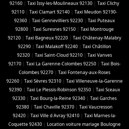
92160
|
Taxi Issy-les-Moulineaux 92130
|
Taxi Clichy
92110
|
Taxi Clamart 92140
|
Taxi Meudon 92190-
92360
|
Taxi Gennevilliers 92230
|
Taxi Puteaux
92800
|
Taxi Suresnes 92150
|
Taxi Montrouge
92120
|
Taxi Bagneux 92220
|
Taxi Châtenay-Malabry
92290
|
Taxi Malakoff 92240
|
Taxi Châtillon
92320
|
Taxi Saint-Cloud 92210
|
Taxi Vanves
92170
|
Taxi La Garenne-Colombes 92250
|
Taxi Bois-
Colombes 92270
|
Taxi Fontenay-aux-Roses
92260
|
Taxi Sèvres 92310
|
Taxi Villeneuve-la-Garenne
92390
|
Taxi Le Plessis-Robinson 92350
|
Taxi Sceaux
92330
|
Taxi Bourg-la-Reine 92340
|
Taxi Garches
92380
|
Taxi Chaville 92370
|
Taxi Vaucresson
92420
|
Taxi Ville d Avray 92410
|
Taxi Marnes-la-
Coquette 92430
|
Location voiture mariage Boulogne