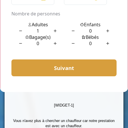
mariage, enterrement de vie de jeune fille ou garçon, une sortie
scolaire ou transfert aéroport/gare.
Pour assurer ces types de déplacement, vous êtes à la
recherche d'un service de location de minibus de 21 places?
Chauffeur privé Paris
est la solution qui correspondra à vos
besoins. Nous avons des véhicules pouvant accueillir
confortablement jusqu'à 21 passagers.
Nos minibus sont de luxe, parfaitement entretenus,
confortables et équipés vous permettant de profiter de vos
trajets et pour rouler en toute sécurité.
Chauffeur Privé Paris
est aussi spécialisé dans la location de
voiture tout type (Berline, van et minibus) avec chauffeur
sur Paris, Hauts-de-Seine, Ile de France et même partout en
France.
[WIDGET-1]
Vous n'avez plus à chercher un chauffeur car notre prestation
est avec un chauffeur.