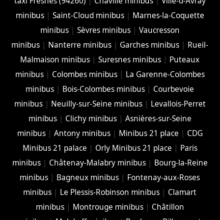
taxi Fresnes (94260)
|
Chaville minibus
|
Ville-d-Avray
minibus
|
Saint-Cloud minibus
|
Marnes-la-Coquette
minibus
|
Sèvres minibus
|
Vaucresson
minibus
|
Nanterre minibus
|
Garches minibus
|
Rueil-
Malmaison minibus
|
Suresnes minibus
|
Puteaux
minibus
|
Colombes minibus
|
La Garenne-Colombes
minibus
|
Bois-Colombes minibus
|
Courbevoie
minibus
|
Neuilly-sur-Seine minibus
|
Levallois-Perret
minibus
|
Clichy minibus
|
Asnières-sur-Seine
minibus
|
Antony minibus
|
Minibus 21 place
|
CDG
Minibus 21 palace
|
Orly Minibus 21 place
|
Paris
minibus
|
Châtenay-Malabry minibus
|
Bourg-la-Reine
minibus
|
Bagneux minibus
|
Fontenay-aux-Roses
minibus
|
Le Plessis-Robinson minibus
|
Clamart
minibus
|
Montrouge minibus
|
Châtillon