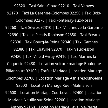
92320
|
Taxi Saint-Cloud 92210
|
Taxi Vanves
92170
|
Taxi La Garenne-Colombes 92250
|
Taxi Bois-
Colombes 92270
|
Taxi Fontenay-aux-Roses
92260
|
Taxi Sèvres 92310
|
Taxi Villeneuve-la-Garenne
92390
|
Taxi Le Plessis-Robinson 92350
|
Taxi Sceaux
92330
|
Taxi Bourg-la-Reine 92340
|
Taxi Garches
92380
|
Taxi Chaville 92370
|
Taxi Vaucresson
92420
|
Taxi Ville d Avray 92410
|
Taxi Marnes-la-
Coquette 92430
|
Location voiture mariage Boulogne
Billancourt 92100
|
Forfait Mariage
|
Location Mariage
Colombes 92700
|
Location Mariage Asnières-sur-Seine
92600
|
Location Mariage Rueil-Malmaison
92600
|
Location Mariage Courbevoie 92400
|
Location
Mariage Neuilly-sur-Seine 92200
|
Location Mariage
Antony 92160
|
Location Mariage Levallois-Perret