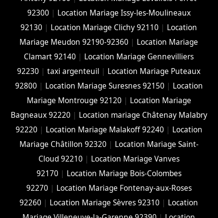
92300
|
Location Mariage Issy-les-Moulineaux
92130
|
Location Mariage Clichy 92110
|
Location
Mariage Meudon 92190-92360
|
Location Mariage
Clamart 92140
|
Location Mariage Gennevilliers
92230
|
taxi argenteuil
|
Location Mariage Puteaux
92800
|
Location Mariage Suresnes 92150
|
Location
Mariage Montrouge 92120
|
Location Mariage
Bagneaux 92220
|
Location mariage Châtenay Malabry
92220
|
Location Mariage Malakoff 92240
|
Location
Mariage Châtillon 92320
|
Location Mariage Saint-
Cloud 92210
|
Location Mariage Vanves
92170
|
Location Mariage Bois-Colombes
92270
|
Location Mariage Fontenay-aux-Roses
92260
|
Location Mariage Sèvres 92310
|
Location
Mariage Villeneuve-la-Garenne 92390
|
Location