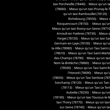
taxi Porcheville (78440)
|
Mieux qu'un tax
(78660)
|
Mieux qu'un taxi Prunay-le-
qu'un taxi Rambouillet (78120)
Richebourg (78550)
|
Mieux q
Rocquencourt (78150)
|
Mieux qu'un 
Mieux qu'un taxi Rosny-sur-Seine (78710
Arnoult-en-Yvelines (78730)
|
Mieux q
Forget (78720)
|
Mieux qu'un taxi Sa
Germain-en-Laye (78100)
|
Mieux qu'un
la-Ville (78980)
|
Mieux qu'un Taxi Saint-
(78610)
|
Mieux qu'un Taxi Saint-Marti
des-Champs (78790)
|
Mieux qu'un tax
Nom-la-Bretèche (78860)
|
Mieux qu'un
(78500)
|
Mieux qu'un Taxi Saint-
l'Honoré (78690)
|
Mieux qu'u
(78650)
|
Mieux qu'un Taxi Senlisse (78
Sonchamp (78120)
|
Mieux qu'un Taxi 
(78113)
|
Mieux qu'un Taxi Le Tert
Aubette (78250)
|
Mieux qu'un 
(78190)
|
Mieux qu'un taxi Toussus-le-N
taxi Thoiry (78770)
|
Mieux qu'un taxi
sur-Seine (78740)
|
Mieux qu'un tax