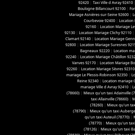
92420
|
Taxi Ville d Avray 92410
Boulogne Billancourt 92100
|
For
Mariage Asnières-sur-Seine 92600
|
L
Courbevoie 92400
|
Location
92160
|
Location Mariage Le
92130
|
Location Mariage Clichy 92110
Clamart 92140
|
Location Mariage Genne
92800
|
Location Mariage Suresnes 921
Bagneaux 92220
|
Location ma
92240
|
Location Mariage Châtillon 923
Vanves 92170
|
Location Mariage B
92260
|
Location Mariage Sèvres 92310
mariage Le Plessis-Robinson 92350
|
L
Reine 92340
|
Location mariage 
mariage Ville d Avray 92410
|
L
(78660)
|
Mieux qu'un taxi Adainville (
taxi Allainville (78660)
|
M
(78260)
|
Mieux qu'un tax
(78790)
|
Mieux qu'un taxi Aubergen
qu'un taxi Auteuil (78770)
|
(78770)
|
Mieux qu'un taxi
(78126)
|
Mieux qu'un taxi B