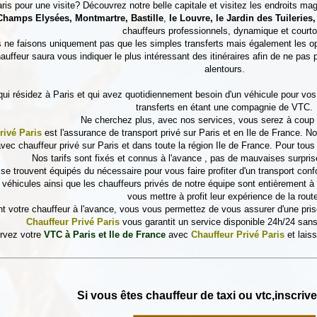
is pour une visite? Découvrez notre belle capitale et visitez les endroits mag
Champs Elysées, Montmartre, Bastille
,
le Louvre, le Jardin des Tuileries
chauffeurs professionnels, dynamique et courto
s ne faisons uniquement pas que les simples transferts mais également les opt
chauffeur saura vous indiquer le plus intéressant des itinéraires afin de ne pas
alentours.
ui résidez à Paris et qui avez quotidiennement besoin d'un véhicule pour v
transferts en étant une compagnie de VTC.
Ne cherchez plus, avec nos services, vous serez à coup s
rivé Paris
est l'assurance de transport privé sur Paris et en Ile de France. 
avec chauffeur privé sur Paris et dans toute la région Ile de France. Pour tou
Nos tarifs sont fixés et connus à l'avance , pas de mauvaises surpris
se trouvent équipés du nécessaire pour vous faire profiter d'un transport conf
e véhicules ainsi que les chauffeurs privés de notre équipe sont entièrement à 
vous mettre à profit leur expérience de la rout
t votre chauffeur à l'avance, vous vous permettez de vous assurer d'une pris
Chauffeur Privé Paris
vous garantit un service disponible 24h/24 sans 
rvez votre
VTC à Paris et Ile de France
avec
Chauffeur Privé Paris
et laiss
Si vous êtes chauffeur de taxi ou vtc,inscrive