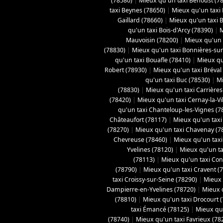
(78580)
|
Mieux qu'un taxi Béhoust (7
taxi Beynes (78650)
|
Mieux qu'un taxi 
Gaillard (78660)
|
Mieux qu'un taxi Bo
qu'un taxi Bois-d'Arcy (78390)
|
M
Mauvoisin (78200)
|
Mieux qu'un t
(78830)
|
Mieux qu'un taxi Bonnières-sur
qu'un taxi Bouafle (78410)
|
Mieux qu
Robert (78930)
|
Mieux qu'un taxi Bréval
qu'un taxi Buc (78530)
|
Mi
(78830)
|
Mieux qu'un taxi Carrières
(78420)
|
Mieux qu'un taxi Cernay-la-Vil
qu'un taxi Chanteloup-les-Vignes (7
Châteaufort (78117)
|
Mieux qu'un taxi
(78270)
|
Mieux qu'un taxi Chavenay (7
Chevreuse (78460)
|
Mieux qu'un taxi 
Yvelines (78120)
|
Mieux qu'un ta
(78113)
|
Mieux qu'un taxi Con
(78790)
|
Mieux qu'un taxi Cravent (
taxi Croissy-sur-Seine (78290)
|
Mieux 
Dampierre-en-Yvelines (78720)
|
Mieux 
(78810)
|
Mieux qu'un taxi Drocourt 
taxi Émancé (78125)
|
Mieux qu'
(78740)
|
Mieux qu'un taxi Favrieux (78