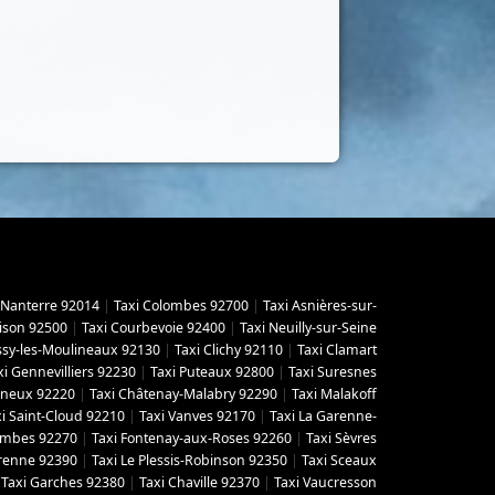
 Nanterre 92014
|
Taxi Colombes 92700
|
Taxi Asnières-sur-
ison 92500
|
Taxi Courbevoie 92400
|
Taxi Neuilly-sur-Seine
Issy-les-Moulineaux 92130
|
Taxi Clichy 92110
|
Taxi Clamart
xi Gennevilliers 92230
|
Taxi Puteaux 92800
|
Taxi Suresnes
gneux 92220
|
Taxi Châtenay-Malabry 92290
|
Taxi Malakoff
i Saint-Cloud 92210
|
Taxi Vanves 92170
|
Taxi La Garenne-
lombes 92270
|
Taxi Fontenay-aux-Roses 92260
|
Taxi Sèvres
arenne 92390
|
Taxi Le Plessis-Robinson 92350
|
Taxi Sceaux
|
Taxi Garches 92380
|
Taxi Chaville 92370
|
Taxi Vaucresson