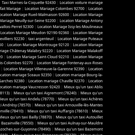
|
Taxi Marnes-la-Coquette 92430
|
Location voiture mariage
fait Mariage
|
Location Mariage Colombes 92700
|
Location
ocation Mariage Rueil-Malmaison 92600
|
Location Mariage
 Mariage Neuilly-sur-Seine 92200
|
Location Mariage Antony
vallois-Perret 92300
|
Location Mariage Issy-les-Moulineaux
|
Location Mariage Meudon 92190-92360
|
Location Mariage
villiers 92230
|
taxi argenteuil
|
Location Mariage Puteaux
50
|
Location Mariage Montrouge 92120
|
Location Mariage
riage Châtenay Malabry 92220
|
Location Mariage Malakoff
20
|
Location Mariage Saint-Cloud 92210
|
Location Mariage
ois-Colombes 92270
|
Location Mariage Fontenay-aux-Roses
|
Location Mariage Villeneuve-la-Garenne 92390
|
Location
ocation mariage Sceaux 92350
|
Location mariage Bourg-la-
Garches 92380
|
Location mariage Chaville 92370
|
Location
ocation mariage Vaucresson 92420
|
Mieux qu'un taxi Ablis
78113)
|
Mieux qu'un taxi Aigremont (78240)
|
Mieux qu'un
ieux qu'un taxi Andelu (78770)
|
Mieux qu'un taxi Achères
i Andrésy (78570)
|
Mieux qu'un taxi Arnouville-lès-Mantes
ville (78410)
|
Mieux qu'un taxi Auffargis (78610)
|
Mieux
Mieux qu'un taxi Bailly (78870)
|
Mieux qu'un taxi Autouillet
 Bazainville (78550)
|
Mieux qu'un taxi Aulnay-sur-Mauldre
azoches-sur-Guyonne (78490)
|
Mieux qu'un taxi Bazemont