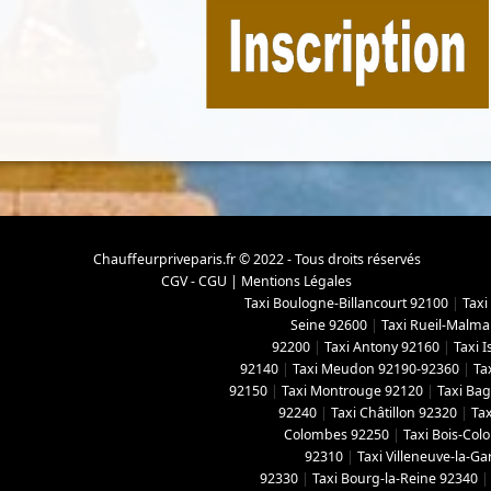
Chauffeurpriveparis.fr © 2022 - Tous droits réservés
CGV - CGU
|
Mentions Légales
Taxi Boulogne-Billancourt 92100
|
Taxi
Seine 92600
|
Taxi Rueil-Malma
92200
|
Taxi Antony 92160
|
Taxi 
92140
|
Taxi Meudon 92190-92360
|
Ta
92150
|
Taxi Montrouge 92120
|
Taxi Ba
92240
|
Taxi Châtillon 92320
|
Tax
Colombes 92250
|
Taxi Bois-Co
92310
|
Taxi Villeneuve-la-G
92330
|
Taxi Bourg-la-Reine 92340