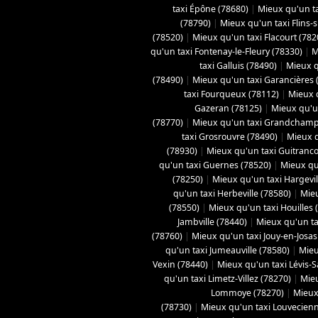
taxi Épône (78680)
|
Mieux qu'un ta
(78790)
|
Mieux qu'un taxi Flins-
(78520)
|
Mieux qu'un taxi Flacourt (782
qu'un taxi Fontenay-le-Fleury (78330)
|
M
taxi Galluis (78490)
|
Mieux q
(78490)
|
Mieux qu'un taxi Garancières 
taxi Fourqueux (78112)
|
Mieux q
Gazeran (78125)
|
Mieux qu'u
(78770)
|
Mieux qu'un taxi Grandchamp
taxi Grosrouvre (78490)
|
Mieux q
(78930)
|
Mieux qu'un taxi Guitranco
qu'un taxi Guernes (78520)
|
Mieux qu
(78250)
|
Mieux qu'un taxi Hargevil
qu'un taxi Herbeville (78580)
|
Mieu
(78550)
|
Mieux qu'un taxi Houilles 
Jambville (78440)
|
Mieux qu'un ta
(78760)
|
Mieux qu'un taxi Jouy-en-Josas
qu'un taxi Jumeauville (78580)
|
Mieu
Vexin (78440)
|
Mieux qu'un taxi Lévis-
qu'un taxi Limetz-Villez (78270)
|
Mieu
Lommoye (78270)
|
Mieux
(78730)
|
Mieux qu'un taxi Louvecienn