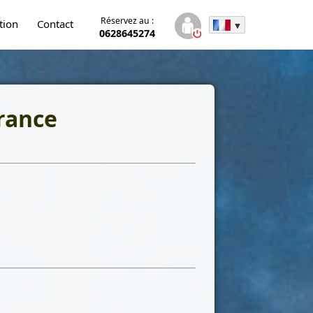
Réservez au :
tion
Contact
0628645274
France