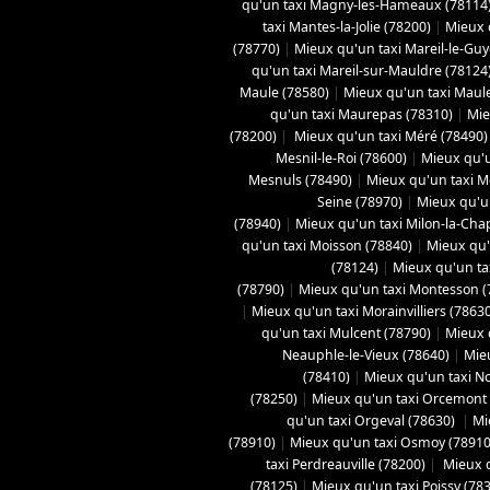
qu'un taxi Magny-les-Hameaux (78114
taxi Mantes-la-Jolie (78200)
|
Mieux q
(78770)
|
Mieux qu'un taxi Mareil-le-Gu
qu'un taxi Mareil-sur-Mauldre (78124
Maule (78580)
|
Mieux qu'un taxi Maule
qu'un taxi Maurepas (78310)
|
Mie
(78200)
|
Mieux qu'un taxi Méré (78490)
Mesnil-le-Roi (78600)
|
Mieux qu'u
Mesnuls (78490)
|
Mieux qu'un taxi M
Seine (78970)
|
Mieux qu'un
(78940)
|
Mieux qu'un taxi Milon-la-Chap
qu'un taxi Moisson (78840)
|
Mieux qu'
(78124)
|
Mieux qu'un tax
(78790)
|
Mieux qu'un taxi Montesson (
|
Mieux qu'un taxi Morainvilliers (7863
qu'un taxi Mulcent (78790)
|
Mieux 
Neauphle-le-Vieux (78640)
|
Mie
(78410)
|
Mieux qu'un taxi No
(78250)
|
Mieux qu'un taxi Orcemont
qu'un taxi Orgeval (78630)
|
Mi
(78910)
|
Mieux qu'un taxi Osmoy (78910
taxi Perdreauville (78200)
|
Mieux qu
(78125)
|
Mieux qu'un taxi Poissy (78