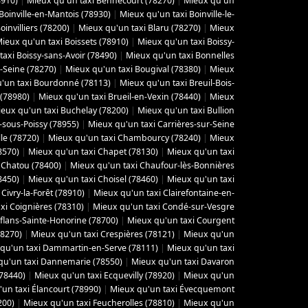
8910)
|
Mieux qu'un taxi Bennecourt (78270)
|
Mieux qu'un
Boinville-en-Mantois (78930)
|
Mieux qu'un taxi Boinville-le-
invilliers (78200)
|
Mieux qu'un taxi Blaru (78270)
|
Mieux
ieux qu'un taxi Boissets (78910)
|
Mieux qu'un taxi Boissy-
axi Boissy-sans-Avoir (78490)
|
Mieux qu'un taxi Bonnelles
-Seine (78270)
|
Mieux qu'un taxi Bougival (78380)
|
Mieux
'un taxi Bourdonné (78113)
|
Mieux qu'un taxi Breuil-Bois-
 (78980)
|
Mieux qu'un taxi Brueil-en-Vexin (78440)
|
Mieux
eux qu'un taxi Buchelay (78200)
|
Mieux qu'un taxi Bullion
-sous-Poissy (78955)
|
Mieux qu'un taxi Carrières-sur-Seine
le (78720)
|
Mieux qu'un taxi Chambourcy (78240)
|
Mieux
8570)
|
Mieux qu'un taxi Chapet (78130)
|
Mieux qu'un taxi
 Chatou (78400)
|
Mieux qu'un taxi Chaufour-lès-Bonnières
8450)
|
Mieux qu'un taxi Choisel (78460)
|
Mieux qu'un taxi
Civry-la-Forêt (78910)
|
Mieux qu'un taxi Clairefontaine-en-
xi Coignières (78310)
|
Mieux qu'un taxi Condé-sur-Vesgre
flans-Sainte-Honorine (78700)
|
Mieux qu'un taxi Courgent
78270)
|
Mieux qu'un taxi Crespières (78121)
|
Mieux qu'un
qu'un taxi Dammartin-en-Serve (78111)
|
Mieux qu'un taxi
qu'un taxi Dannemarie (78550)
|
Mieux qu'un taxi Davaron
(78440)
|
Mieux qu'un taxi Ecquevilly (78920)
|
Mieux qu'un
un taxi Élancourt (78990)
|
Mieux qu'un taxi Évecquemont
200)
|
Mieux qu'un taxi Feucherolles (78810)
|
Mieux qu'un