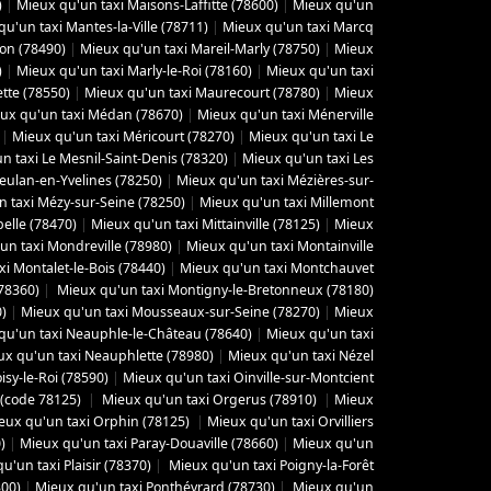
)
|
Mieux qu'un taxi Maisons-Laffitte (78600)
|
Mieux qu'un
u'un taxi Mantes-la-Ville (78711)
|
Mieux qu'un taxi Marcq
yon (78490)
|
Mieux qu'un taxi Mareil-Marly (78750)
|
Mieux
)
|
Mieux qu'un taxi Marly-le-Roi (78160)
|
Mieux qu'un taxi
tte (78550)
|
Mieux qu'un taxi Maurecourt (78780)
|
Mieux
ux qu'un taxi Médan (78670)
|
Mieux qu'un taxi Ménerville
|
Mieux qu'un taxi Méricourt (78270)
|
Mieux qu'un taxi Le
n taxi Le Mesnil-Saint-Denis (78320)
|
Mieux qu'un taxi Les
eulan-en-Yvelines (78250)
|
Mieux qu'un taxi Mézières-sur-
 taxi Mézy-sur-Seine (78250)
|
Mieux qu'un taxi Millemont
elle (78470)
|
Mieux qu'un taxi Mittainville (78125)
|
Mieux
un taxi Mondreville (78980)
|
Mieux qu'un taxi Montainville
i Montalet-le-Bois (78440)
|
Mieux qu'un taxi Montchauvet
78360)
|
Mieux qu'un taxi Montigny-le-Bretonneux (78180)
0)
|
Mieux qu'un taxi Mousseaux-sur-Seine (78270)
|
Mieux
qu'un taxi Neauphle-le-Château (78640)
|
Mieux qu'un taxi
ux qu'un taxi Neauphlette (78980)
|
Mieux qu'un taxi Nézel
isy-le-Roi (78590)
|
Mieux qu'un taxi Oinville-sur-Montcient
 (code 78125)
|
Mieux qu'un taxi Orgerus (78910)
|
Mieux
eux qu'un taxi Orphin (78125)
|
Mieux qu'un taxi Orvilliers
)
|
Mieux qu'un taxi Paray-Douaville (78660)
|
Mieux qu'un
'un taxi Plaisir (78370)
|
Mieux qu'un taxi Poigny-la-Forêt
300)
|
Mieux qu'un taxi Ponthévrard (78730)
|
Mieux qu'un