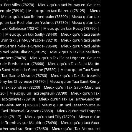
i Port-Villez (78270)
|
Mieux qu'un taxi Prunay-en-Yvelines
Temple (78910)
|
Mieux qu'un taxi Raizeux (78125)
|
Mieux
|
Mieux qu'un taxi Rennemoulin (78590)
|
Mieux qu'un taxi
u'un taxi Rochefort-en-Yvelines (78730)
|
Mieux qu'un taxi
taxi Rolleboise (78270)
|
Mieux qu'un taxi Rosay (78790)
|
)
|
Mieux qu'un taxi Sailly (78440)
|
Mieux qu'un taxi Saint-
u'un taxi Saint-Cyr-l'École (78210)
|
Mieux qu'un taxi Saint-
int-Germain-de-la-Grange (78640)
|
Mieux qu'un taxi Saint-
 taxi Saint-Hilarion (78125)
|
Mieux qu'un Taxi Saint-Illiers-
Lambert (78470)
|
Mieux qu'un Taxi Saint-Léger-en-Yvelines
n-de-Bréthencourt (78660)
|
Mieux qu'un Taxi Saint-Martin-
i Saint-Martin-la-Garenne (78520)
|
Mieux qu'un Taxi Saint-
 Taxi Sainte-Mesme (78730)
|
Mieux qu'un Taxi Sartrouville
Rémy-lès-Chevreuse (78470)
|
Mieux qu'un Taxi Saint-Rémy-
n Taxi Soindres (78200)
|
Mieux qu'un Taxi Saulx-Marchais
720)
|
Mieux qu'un Taxi Septeuil (78790)
|
Mieux qu'un Taxi
Tacoignières (78910)
|
Mieux qu'un Taxi Le Tartre-Gaudran
re-Saint-Denis (78980)
|
Mieux qu'un Taxi Tessancourt-sur-
Taxi Thiverval-Grignon (78850)
|
Mieux qu'un taxi Trappes
oble (78117)
|
Mieux qu'un taxi Tilly (78790)
|
Mieux qu'un
 Le Tremblay-sur-Mauldre (78490)
|
Mieux qu'un taxi Vaux-
i Verneuil-sur-Seine (78480)
|
Mieux qu'un Taxi Vernouillet