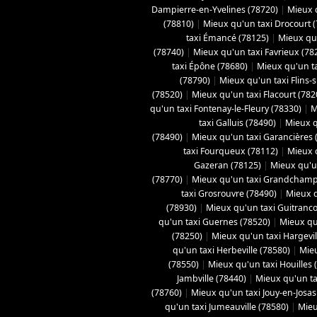
Dampierre-en-Yvelines (78720)
|
Mieux 
(78810)
|
Mieux qu'un taxi Drocourt 
taxi Émancé (78125)
|
Mieux qu'
(78740)
|
Mieux qu'un taxi Favrieux (78
taxi Épône (78680)
|
Mieux qu'un ta
(78790)
|
Mieux qu'un taxi Flins-
(78520)
|
Mieux qu'un taxi Flacourt (782
qu'un taxi Fontenay-le-Fleury (78330)
|
M
taxi Galluis (78490)
|
Mieux q
(78490)
|
Mieux qu'un taxi Garancières 
taxi Fourqueux (78112)
|
Mieux q
Gazeran (78125)
|
Mieux qu'u
(78770)
|
Mieux qu'un taxi Grandchamp
taxi Grosrouvre (78490)
|
Mieux q
(78930)
|
Mieux qu'un taxi Guitranco
qu'un taxi Guernes (78520)
|
Mieux qu
(78250)
|
Mieux qu'un taxi Hargevil
qu'un taxi Herbeville (78580)
|
Mieu
(78550)
|
Mieux qu'un taxi Houilles 
Jambville (78440)
|
Mieux qu'un ta
(78760)
|
Mieux qu'un taxi Jouy-en-Josas
qu'un taxi Jumeauville (78580)
|
Mieu