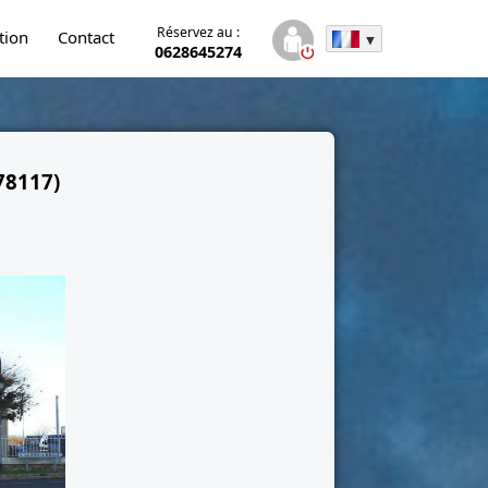
Réservez au :
tion
Contact
0628645274
78117)