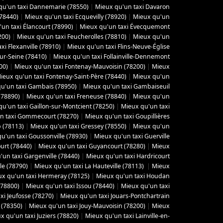
qu'un taxi Dannemarie (78550)
|
Mieux qu'un taxi Davaron
(78440)
|
Mieux qu'un taxi Ecquevilly (78920)
|
Mieux qu'un
un taxi Élancourt (78990)
|
Mieux qu'un taxi Évecquemont
200)
|
Mieux qu'un taxi Feucherolles (78810)
|
Mieux qu'un
xi Flexanville (78910)
|
Mieux qu'un taxi Flins-Neuve-Église
sur-Seine (78410)
|
Mieux qu'un taxi Follainville-Dennemont
00)
|
Mieux qu'un taxi Fontenay-Mauvoisin (78200)
|
Mieux
ieux qu'un taxi Fontenay-Saint-Père (78440)
|
Mieux qu'un
u'un taxi Gambais (78950)
|
Mieux qu'un taxi Gambaiseuil
(78890)
|
Mieux qu'un taxi Freneuse (78840)
|
Mieux qu'un
u'un taxi Gaillon-sur-Montcient (78250)
|
Mieux qu'un taxi
n taxi Gommecourt (78270)
|
Mieux qu'un taxi Goupillières
 (78113)
|
Mieux qu'un taxi Gressey (78550)
|
Mieux qu'un
u'un taxi Goussonville (78930)
|
Mieux qu'un taxi Guerville
urt (78440)
|
Mieux qu'un taxi Guyancourt (78280)
|
Mieux
'un taxi Gargenville (78440)
|
Mieux qu'un taxi Hardricourt
le (78790)
|
Mieux qu'un taxi La Hauteville (78113)
|
Mieux
x qu'un taxi Hermeray (78125)
|
Mieux qu'un taxi Houdan
(78800)
|
Mieux qu'un taxi Issou (78440)
|
Mieux qu'un taxi
xi Jeufosse (78270)
|
Mieux qu'un taxi Jouars-Pontchartrain
 (78350)
|
Mieux qu'un taxi Jouy-Mauvoisin (78200)
|
Mieux
x qu'un taxi Juziers (78820)
|
Mieux qu'un taxi Lainville-en-