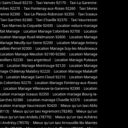
i Saint-Cloud 92210
|
Taxi Vanves 92170
|
Taxi La Garenne-
lombes 92270
|
Taxi Fontenay-aux-Roses 92260
|
Taxi Sèvres
arenne 92390
|
Taxi Le Plessis-Robinson 92350
|
Taxi Sceaux
|
Taxi Garches 92380
|
Taxi Chaville 92370
|
Taxi Vaucresson
|
Taxi Marnes-la-Coquette 92430
|
Location voiture mariage
fait Mariage
|
Location Mariage Colombes 92700
|
Location
ocation Mariage Rueil-Malmaison 92600
|
Location Mariage
 Mariage Neuilly-sur-Seine 92200
|
Location Mariage Antony
vallois-Perret 92300
|
Location Mariage Issy-les-Moulineaux
|
Location Mariage Meudon 92190-92360
|
Location Mariage
villiers 92230
|
taxi argenteuil
|
Location Mariage Puteaux
50
|
Location Mariage Montrouge 92120
|
Location Mariage
riage Châtenay Malabry 92220
|
Location Mariage Malakoff
20
|
Location Mariage Saint-Cloud 92210
|
Location Mariage
ois-Colombes 92270
|
Location Mariage Fontenay-aux-Roses
|
Location Mariage Villeneuve-la-Garenne 92390
|
Location
ocation mariage Sceaux 92350
|
Location mariage Bourg-la-
Garches 92380
|
Location mariage Chaville 92370
|
Location
ocation mariage Vaucresson 92420
|
Mieux qu'un taxi Ablis
78113)
|
Mieux qu'un taxi Aigremont (78240)
|
Mieux qu'un
ieux qu'un taxi Andelu (78770)
|
Mieux qu'un taxi Achères
i Andrésy (78570)
|
Mieux qu'un taxi Arnouville-lès-Mantes