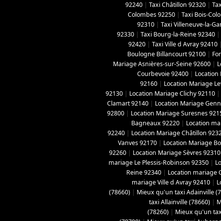
92240
|
Taxi Châtillon 92320
|
Tax
Colombes 92250
|
Taxi Bois-Co
92310
|
Taxi Villeneuve-la-G
92330
|
Taxi Bourg-la-Reine 92340
92420
|
Taxi Ville d Avray 92410
Boulogne Billancourt 92100
|
For
Mariage Asnières-sur-Seine 92600
|
L
Courbevoie 92400
|
Location
92160
|
Location Mariage Le
92130
|
Location Mariage Clichy 92110
Clamart 92140
|
Location Mariage Genne
92800
|
Location Mariage Suresnes 921
Bagneaux 92220
|
Location ma
92240
|
Location Mariage Châtillon 923
Vanves 92170
|
Location Mariage B
92260
|
Location Mariage Sèvres 92310
mariage Le Plessis-Robinson 92350
|
L
Reine 92340
|
Location mariage 
mariage Ville d Avray 92410
|
L
(78660)
|
Mieux qu'un taxi Adainville (
taxi Allainville (78660)
|
M
(78260)
|
Mieux qu'un tax