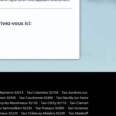
ivez-vous ici:
 Nanterre 92014
|
Taxi Colombes 92700
|
Taxi Asnières-sur-
ison 92500
|
Taxi Courbevoie 92400
|
Taxi Neuilly-sur-Seine
Issy-les-Moulineaux 92130
|
Taxi Clichy 92110
|
Taxi Clamart
xi Gennevilliers 92230
|
Taxi Puteaux 92800
|
Taxi Suresnes
gneux 92220
|
Taxi Châtenay-Malabry 92290
|
Taxi Malakoff