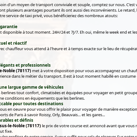
soin d'un moyen de transport conviviale et souple, comptez sur nous. C'est 
ont plusieurs avantages pourtant ils ont aussi des inconvénients. Le retard, la l
tre service de taxi privé, vous bénéficieriez des nombreux atouts:
é garantie
t disponible à tout moment. 24H/24 et 7J/7. Eh oui, même le week end et les 
uel et réactif
vec chauffeur vous attend à l'heure et à temps exacte sur le lieu de récup
légants et professionnels
le-Noble (78117)
met à votre disposition pour vous accompagnez un chauffeu
rience dans le métier du transport. Il est à tout moment habillé en costume 
une largue gamme de véhicules
berlines tout confort, climatisées et équipées pour voyager en petit groupe
e conditions en équipements que les berlines.
ccable pour toutes destinations
us en oeuvre pour vous offrir le plaisir pour voyager de manière exceptionn
orts de Paris à savoir Roissy, Orly, Beauvais… et les gares...
arables et définis
sus-le-Noble (78117)
le prix de votre course est annoncé avant que vous ne 
t fixe.
oulez profitez de notre service, il vous suffit pour cela de réserver. Sur notr