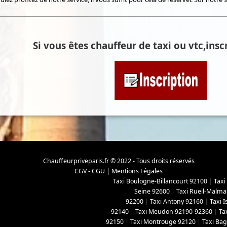
Si vous êtes chauffeur de taxi ou vtc,inscr
Chauffeurpriveparis.fr © 2022 - Tous droits réservés
CGV - CGU
|
Mentions Légales
Taxi Boulogne-Billancourt 92100
|
Taxi
Seine 92600
|
Taxi Rueil-Malma
92200
|
Taxi Antony 92160
|
Taxi 
92140
|
Taxi Meudon 92190-92360
|
Ta
92150
|
Taxi Montrouge 92120
|
Taxi Ba