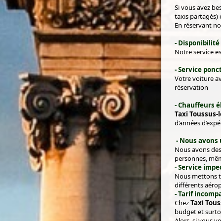
Si vous avez be
taxis partagés) 
En réservant no
- Disponibilit
Notre service es
- Service ponct
Votre voiture a
réservation
- Chauffeurs é
Taxi Toussus-
d’années d’expé
- Nous avons 
Nous avons des 
personnes, mêm
- Service impe
Nous mettons to
différents aérop
- Tarif incomp
Chez
Taxi Tous
budget et surtou
Alors, si vous v