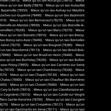
ville (78410)
|
Mieux qu'un taxi Auffargis (78610)
|
Mieux
Mieux qu'un taxi Bailly (78870)
|
Mieux qu'un taxi Autouillet
 Bazainville (78550)
|
Mieux qu'un taxi Aulnay-sur-Mauldre
azoches-sur-Guyonne (78490)
|
Mieux qu'un taxi Bazemont
8910)
|
Mieux qu'un taxi Bennecourt (78270)
|
Mieux qu'un
Boinville-en-Mantois (78930)
|
Mieux qu'un taxi Boinville-le-
invilliers (78200)
|
Mieux qu'un taxi Blaru (78270)
|
Mieux
ieux qu'un taxi Boissets (78910)
|
Mieux qu'un taxi Boissy-
axi Boissy-sans-Avoir (78490)
|
Mieux qu'un taxi Bonnelles
-Seine (78270)
|
Mieux qu'un taxi Bougival (78380)
|
Mieux
'un taxi Bourdonné (78113)
|
Mieux qu'un taxi Breuil-Bois-
 (78980)
|
Mieux qu'un taxi Brueil-en-Vexin (78440)
|
Mieux
eux qu'un taxi Buchelay (78200)
|
Mieux qu'un taxi Bullion
-sous-Poissy (78955)
|
Mieux qu'un taxi Carrières-sur-Seine
le (78720)
|
Mieux qu'un taxi Chambourcy (78240)
|
Mieux
8570)
|
Mieux qu'un taxi Chapet (78130)
|
Mieux qu'un taxi
 Chatou (78400)
|
Mieux qu'un taxi Chaufour-lès-Bonnières
8450)
|
Mieux qu'un taxi Choisel (78460)
|
Mieux qu'un taxi
Civry-la-Forêt (78910)
|
Mieux qu'un taxi Clairefontaine-en-
xi Coignières (78310)
|
Mieux qu'un taxi Condé-sur-Vesgre
flans-Sainte-Honorine (78700)
|
Mieux qu'un taxi Courgent
78270)
|
Mieux qu'un taxi Crespières (78121)
|
Mieux qu'un
qu'un taxi Dammartin-en-Serve (78111)
|
Mieux qu'un taxi