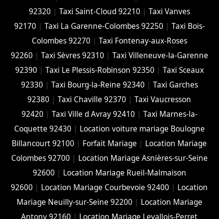
92320
|
Taxi Saint-Cloud 92210
|
Taxi Vanves
92170
|
Taxi La Garenne-Colombes 92250
|
Taxi Bois-
Colombes 92270
|
Taxi Fontenay-aux-Roses
92260
|
Taxi Sèvres 92310
|
Taxi Villeneuve-la-Garenne
92390
|
Taxi Le Plessis-Robinson 92350
|
Taxi Sceaux
92330
|
Taxi Bourg-la-Reine 92340
|
Taxi Garches
92380
|
Taxi Chaville 92370
|
Taxi Vaucresson
92420
|
Taxi Ville d Avray 92410
|
Taxi Marnes-la-
Coquette 92430
|
Location voiture mariage Boulogne
Billancourt 92100
|
Forfait Mariage
|
Location Mariage
Colombes 92700
|
Location Mariage Asnières-sur-Seine
92600
|
Location Mariage Rueil-Malmaison
92600
|
Location Mariage Courbevoie 92400
|
Location
Mariage Neuilly-sur-Seine 92200
|
Location Mariage
Antony 92160
|
Location Mariage Levallois-Perret