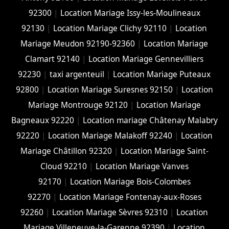
92300
|
Location Mariage Issy-les-Moulineaux
92130
|
Location Mariage Clichy 92110
|
Location
Mariage Meudon 92190-92360
|
Location Mariage
Clamart 92140
|
Location Mariage Gennevilliers
92230
|
taxi argenteuil
|
Location Mariage Puteaux
92800
|
Location Mariage Suresnes 92150
|
Location
Mariage Montrouge 92120
|
Location Mariage
Bagneaux 92220
|
Location mariage Châtenay Malabry
92220
|
Location Mariage Malakoff 92240
|
Location
Mariage Châtillon 92320
|
Location Mariage Saint-
Cloud 92210
|
Location Mariage Vanves
92170
|
Location Mariage Bois-Colombes
92270
|
Location Mariage Fontenay-aux-Roses
92260
|
Location Mariage Sèvres 92310
|
Location
Mariage Villeneuve-la-Garenne 92390
|
Location