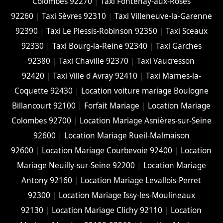
Colombes 92270
|
Taxi Fontenay-aux-Roses
92260
|
Taxi Sèvres 92310
|
Taxi Villeneuve-la-Garenne
92390
|
Taxi Le Plessis-Robinson 92350
|
Taxi Sceaux
92330
|
Taxi Bourg-la-Reine 92340
|
Taxi Garches
92380
|
Taxi Chaville 92370
|
Taxi Vaucresson
92420
|
Taxi Ville d Avray 92410
|
Taxi Marnes-la-
Coquette 92430
|
Location voiture mariage Boulogne
Billancourt 92100
|
Forfait Mariage
|
Location Mariage
Colombes 92700
|
Location Mariage Asnières-sur-Seine
92600
|
Location Mariage Rueil-Malmaison
92600
|
Location Mariage Courbevoie 92400
|
Location
Mariage Neuilly-sur-Seine 92200
|
Location Mariage
Antony 92160
|
Location Mariage Levallois-Perret
92300
|
Location Mariage Issy-les-Moulineaux
92130
|
Location Mariage Clichy 92110
|
Location