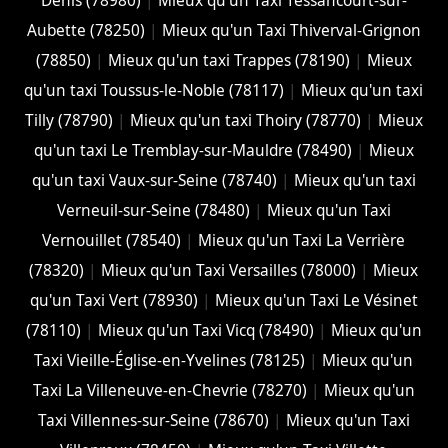
Denis (78980)
|
Mieux qu'un Taxi Tessancourt-sur-
Aubette (78250)
|
Mieux qu'un Taxi Thiverval-Grignon
(78850)
|
Mieux qu'un taxi Trappes (78190)
|
Mieux
qu'un taxi Toussus-le-Noble (78117)
|
Mieux qu'un taxi
Tilly (78790)
|
Mieux qu'un taxi Thoiry (78770)
|
Mieux
qu'un taxi Le Tremblay-sur-Mauldre (78490)
|
Mieux
qu'un taxi Vaux-sur-Seine (78740)
|
Mieux qu'un taxi
Verneuil-sur-Seine (78480)
|
Mieux qu'un Taxi
Vernouillet (78540)
|
Mieux qu'un Taxi La Verrière
(78320)
|
Mieux qu'un Taxi Versailles (78000)
|
Mieux
qu'un Taxi Vert (78930)
|
Mieux qu'un Taxi Le Vésinet
(78110)
|
Mieux qu'un Taxi Vicq (78490)
|
Mieux qu'un
Taxi Vieille-Église-en-Yvelines (78125)
|
Mieux qu'un
Taxi La Villeneuve-en-Chevrie (78270)
|
Mieux qu'un
Taxi Villennes-sur-Seine (78670)
|
Mieux qu'un Taxi