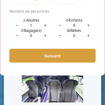
Que vous souhaitez louer un minibus de 21 places avec
chauffeur pour un déplacement de groupe (activités
sportives, sorties familiales, sorties scolaires, diverses
excursions...) ou pour un déplacement professionnel
(rendez vous d'affaire, réunion corporative, ou une visite
de chantier qui s’impose....) mais également pour votre
déplacement événementiel, les prestations
Colombes
minibus
seront justement en adéquation à vos attentes.
Nos chauffeurs habillés en costume cravate, courtois,
professionnels et toujours à l'écoute sont ravis de vous
accompagner. Ils vous garantissent leur disponibilité de
jour comme de nuit. Et même les jours fériés, ils vous
accordent leur disponibilité à vous servir.