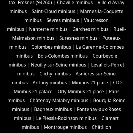
taxi Fresnes (94260)
|
Chaville minibus
|
Ville-d-Avray
minibus
|
Saint-Cloud minibus
|
Marnes-la-Coquette
minibus
|
Sèvres minibus
|
Vaucresson
minibus
|
Nanterre minibus
|
Garches minibus
|
Rueil-
Malmaison minibus
|
Suresnes minibus
|
Puteaux
minibus
|
Colombes minibus
|
La Garenne-Colombes
minibus
|
Bois-Colombes minibus
|
Courbevoie
minibus
|
Neuilly-sur-Seine minibus
|
Levallois-Perret
minibus
|
Clichy minibus
|
Asnières-sur-Seine
minibus
|
Antony minibus
|
Minibus 21 place
|
CDG
Minibus 21 palace
|
Orly Minibus 21 place
|
Paris
minibus
|
Châtenay-Malabry minibus
|
Bourg-la-Reine
minibus
|
Bagneux minibus
|
Fontenay-aux-Roses
minibus
|
Le Plessis-Robinson minibus
|
Clamart
minibus
|
Montrouge minibus
|
Châtillon