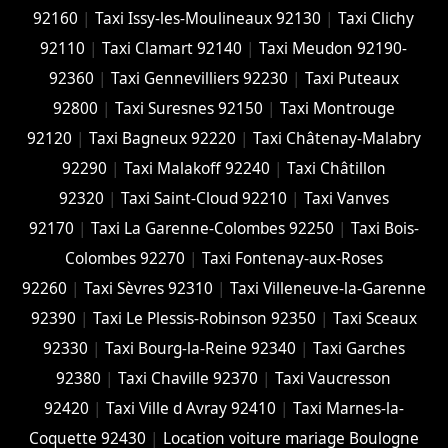
92160
|
Taxi Issy-les-Moulineaux 92130
|
Taxi Clichy
92110
|
Taxi Clamart 92140
|
Taxi Meudon 92190-
92360
|
Taxi Gennevilliers 92230
|
Taxi Puteaux
92800
|
Taxi Suresnes 92150
|
Taxi Montrouge
92120
|
Taxi Bagneux 92220
|
Taxi Châtenay-Malabry
92290
|
Taxi Malakoff 92240
|
Taxi Châtillon
92320
|
Taxi Saint-Cloud 92210
|
Taxi Vanves
92170
|
Taxi La Garenne-Colombes 92250
|
Taxi Bois-
Colombes 92270
|
Taxi Fontenay-aux-Roses
92260
|
Taxi Sèvres 92310
|
Taxi Villeneuve-la-Garenne
92390
|
Taxi Le Plessis-Robinson 92350
|
Taxi Sceaux
92330
|
Taxi Bourg-la-Reine 92340
|
Taxi Garches
92380
|
Taxi Chaville 92370
|
Taxi Vaucresson
92420
|
Taxi Ville d Avray 92410
|
Taxi Marnes-la-
Coquette 92430
|
Location voiture mariage Boulogne