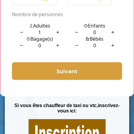
surprise en cas de trafic dense.
Nos véhicules se trouvent équipés du nécessaire pour vous
faire profiter d'un transport confortable mais aussi agréable et
de haute qualité. Notre flotte de véhicules ainsi que les
chauffeurs privés de notre équipe sont entièrement à votre
disposition. Ils n'attendent que vous pour vous mettre à profit
leur expérience de la route.
En réservant votre chauffeur à l'avance, vous vous permettez
de vous assurer d'une prise en charge à l'heure exacte de
votre choix.
Chauffeur Privé Paris
vous garantit un service disponible
24h/24 sans interruption toute l'année.
Réservez votre
Voiture avec chauffeur privé à Paris et Ile de
France
avec
Chauffeur Privé Paris
et laissez-vous conduire
en toute tranquillité.
Si vous êtes chauffeur de taxi ou vtc,inscrivez-
vous ici: