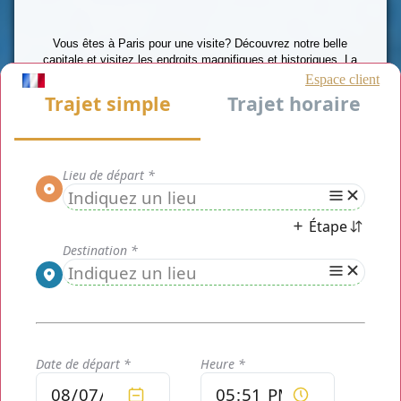
Vous êtes à Paris pour une visite? Découvrez notre belle
capitale et visitez les endroits magnifiques et historiques. La
Tour Eiffel, l'Arc de Triomphe, les Champs Elysées,
Montmartre, Bastille
,
le Louvre, le Jardin des Tuileries, le
Stade de France
… vous serez guidé par nos chauffeurs
professionnels, dynamique et courtois.
En effet, nous ne faisons uniquement pas que les simples
transferts mais également les option de mise à disposition
pour les tours de la ville. Votre chauffeur saura vous indiquer le
plus intéressant des itinéraires afin de ne pas passer à coté
des pures merveilles de Paris et alentours.
Pour vous qui résidez à Paris et qui avez quotidiennement
besoin d'un véhicule pour vos déplacements, nous faisons ces
genres de transferts en étant une compagnie de VTC.
Ne cherchez plus, avec nos services, vous serez à coup sûr
satisfait.
Chauffeur Privé Paris
est l'assurance de transport privé sur
Paris et en Ile de France. Nous vous proposons un service de
location de voiture avec chauffeur privé sur Paris et dans toute
la région Ile de France. Pour tous vos trajets professionnels ou
personnels
Nos tarifs sont fixés et connus à l'avance , pas de mauvaises