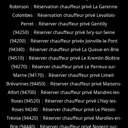
Robinson
|
Réservation chauffeur privé La Garenne-
Colombes
|
Réservation chauffeur privé Levallois-
Perret
|
Réserver chauffeur privé Gentilly
(94250)
|
Réserver chauffeur privé Ivry-sur-Seine
(94200)
|
Réserver chauffeur privév Joinville-le-Pont
(94340)
|
Réserver chauffeur privé La Queue-en-Brie
(94510)
|
Réserver chauffeur privé Le Kremlin-Bicêtre
(94270)
|
Réserver chauffeur privé Le Perreux-sur-
Marne (94170)
|
Réserver chauffeur privé Limeil-
Brévannes (94450)
|
Réserver chauffeur privé Maisons-
Alfort (94700)
|
Réserver chauffeur privé Mandres-les-
Roses (94520)
|
Réserver chauffeur privé L'Haÿ-les-
Roses 94240
|
Réserver chauffeur privé Le Plessis-
Trévise (94420)
|
Réserver chauffeur privé Marolles-en-
Brie (94440)
|
Réserver chauffeur privé Nogent-sur-