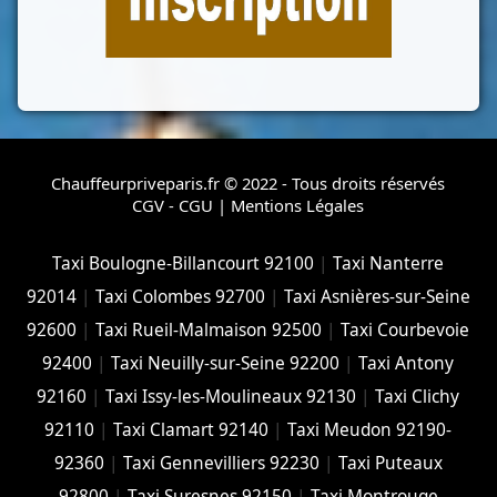
Chauffeurpriveparis.fr © 2022 - Tous droits réservés
CGV - CGU
|
Mentions Légales
Taxi Boulogne-Billancourt 92100
|
Taxi Nanterre
92014
|
Taxi Colombes 92700
|
Taxi Asnières-sur-Seine
92600
|
Taxi Rueil-Malmaison 92500
|
Taxi Courbevoie
92400
|
Taxi Neuilly-sur-Seine 92200
|
Taxi Antony
92160
|
Taxi Issy-les-Moulineaux 92130
|
Taxi Clichy
92110
|
Taxi Clamart 92140
|
Taxi Meudon 92190-
92360
|
Taxi Gennevilliers 92230
|
Taxi Puteaux
92800
|
Taxi Suresnes 92150
|
Taxi Montrouge