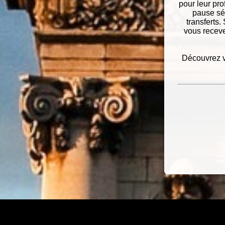
pour leur pr
pause sér
transferts.
vous receve
Découvrez v