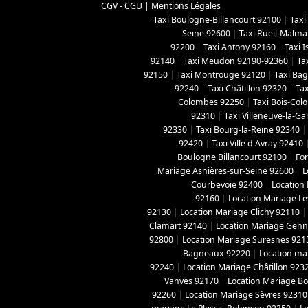
CGV - CGU
|
Mentions Légales
Taxi Boulogne-Billancourt 92100
|
Taxi
Seine 92600
|
Taxi Rueil-Malma
92200
|
Taxi Antony 92160
|
Taxi 
92140
|
Taxi Meudon 92190-92360
|
Ta
92150
|
Taxi Montrouge 92120
|
Taxi Ba
92240
|
Taxi Châtillon 92320
|
Tax
Colombes 92250
|
Taxi Bois-Co
92310
|
Taxi Villeneuve-la-G
92330
|
Taxi Bourg-la-Reine 92340
92420
|
Taxi Ville d Avray 92410
Boulogne Billancourt 92100
|
For
Mariage Asnières-sur-Seine 92600
|
L
Courbevoie 92400
|
Location
92160
|
Location Mariage Le
92130
|
Location Mariage Clichy 92110
Clamart 92140
|
Location Mariage Genne
92800
|
Location Mariage Suresnes 921
Bagneaux 92220
|
Location ma
92240
|
Location Mariage Châtillon 923
Vanves 92170
|
Location Mariage B
92260
|
Location Mariage Sèvres 92310