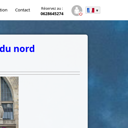
Réservez au :
tion
Contact
0628645274
 du nord