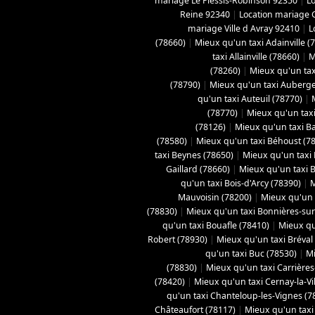
mariage Le Plessis-Robinson 92350
|
L
Reine 92340
|
Location mariage 
mariage Ville d Avray 92410
|
L
(78660)
|
Mieux qu'un taxi Adainville (
taxi Allainville (78660)
|
M
(78260)
|
Mieux qu'un tax
(78790)
|
Mieux qu'un taxi Aubergen
qu'un taxi Auteuil (78770)
|
(78770)
|
Mieux qu'un taxi
(78126)
|
Mieux qu'un taxi B
(78580)
|
Mieux qu'un taxi Béhoust (7
taxi Beynes (78650)
|
Mieux qu'un taxi 
Gaillard (78660)
|
Mieux qu'un taxi Bo
qu'un taxi Bois-d'Arcy (78390)
|
M
Mauvoisin (78200)
|
Mieux qu'un t
(78830)
|
Mieux qu'un taxi Bonnières-sur
qu'un taxi Bouafle (78410)
|
Mieux qu
Robert (78930)
|
Mieux qu'un taxi Bréval
qu'un taxi Buc (78530)
|
Mi
(78830)
|
Mieux qu'un taxi Carrières
(78420)
|
Mieux qu'un taxi Cernay-la-Vil
qu'un taxi Chanteloup-les-Vignes (7
Châteaufort (78117)
|
Mieux qu'un taxi