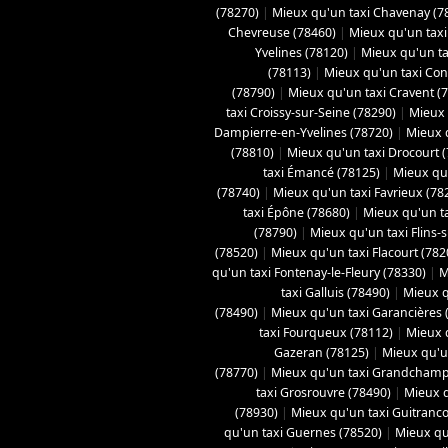
(78270)
|
Mieux qu'un taxi Chavenay (7
Chevreuse (78460)
|
Mieux qu'un taxi 
Yvelines (78120)
|
Mieux qu'un ta
(78113)
|
Mieux qu'un taxi Con
(78790)
|
Mieux qu'un taxi Cravent (
taxi Croissy-sur-Seine (78290)
|
Mieux 
Dampierre-en-Yvelines (78720)
|
Mieux 
(78810)
|
Mieux qu'un taxi Drocourt 
taxi Émancé (78125)
|
Mieux qu'
(78740)
|
Mieux qu'un taxi Favrieux (78
taxi Épône (78680)
|
Mieux qu'un ta
(78790)
|
Mieux qu'un taxi Flins-
(78520)
|
Mieux qu'un taxi Flacourt (782
qu'un taxi Fontenay-le-Fleury (78330)
|
M
taxi Galluis (78490)
|
Mieux q
(78490)
|
Mieux qu'un taxi Garancières 
taxi Fourqueux (78112)
|
Mieux q
Gazeran (78125)
|
Mieux qu'u
(78770)
|
Mieux qu'un taxi Grandchamp
taxi Grosrouvre (78490)
|
Mieux q
(78930)
|
Mieux qu'un taxi Guitranco
qu'un taxi Guernes (78520)
|
Mieux qu