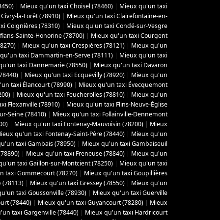
8450)
|
Mieux qu'un taxi Choisel (78460)
|
Mieux qu'un taxi
Civry-la-Forêt (78910)
|
Mieux qu'un taxi Clairefontaine-en-
xi Coignières (78310)
|
Mieux qu'un taxi Condé-sur-Vesgre
flans-Sainte-Honorine (78700)
|
Mieux qu'un taxi Courgent
78270)
|
Mieux qu'un taxi Crespières (78121)
|
Mieux qu'un
qu'un taxi Dammartin-en-Serve (78111)
|
Mieux qu'un taxi
qu'un taxi Dannemarie (78550)
|
Mieux qu'un taxi Davaron
(78440)
|
Mieux qu'un taxi Ecquevilly (78920)
|
Mieux qu'un
un taxi Élancourt (78990)
|
Mieux qu'un taxi Évecquemont
200)
|
Mieux qu'un taxi Feucherolles (78810)
|
Mieux qu'un
xi Flexanville (78910)
|
Mieux qu'un taxi Flins-Neuve-Église
sur-Seine (78410)
|
Mieux qu'un taxi Follainville-Dennemont
00)
|
Mieux qu'un taxi Fontenay-Mauvoisin (78200)
|
Mieux
ieux qu'un taxi Fontenay-Saint-Père (78440)
|
Mieux qu'un
u'un taxi Gambais (78950)
|
Mieux qu'un taxi Gambaiseuil
(78890)
|
Mieux qu'un taxi Freneuse (78840)
|
Mieux qu'un
u'un taxi Gaillon-sur-Montcient (78250)
|
Mieux qu'un taxi
n taxi Gommecourt (78270)
|
Mieux qu'un taxi Goupillières
 (78113)
|
Mieux qu'un taxi Gressey (78550)
|
Mieux qu'un
u'un taxi Goussonville (78930)
|
Mieux qu'un taxi Guerville
urt (78440)
|
Mieux qu'un taxi Guyancourt (78280)
|
Mieux
'un taxi Gargenville (78440)
|
Mieux qu'un taxi Hardricourt