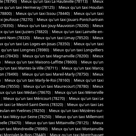
le (78790)
|
Mieux qu'un taxi La Hauteville (78113)
|
Mieux
x qu'un taxi Hermeray (78125)
|
Mieux qu'un taxi Houdan
(78800)
|
Mieux qu'un taxi Issou (78440)
|
Mieux qu'un taxi
xi Jeufosse (78270)
|
Mieux qu'un taxi Jouars-Pontchartrain
 (78350)
|
Mieux qu'un taxi Jouy-Mauvoisin (78200)
|
Mieux
x qu'un taxi Juziers (78820)
|
Mieux qu'un taxi Lainville-en-
Saint-Nom (78320)
|
Mieux qu'un taxi Limay (78520)
|
Mieux
x qu'un taxi Les Loges-en-Josas (78350)
|
Mieux qu'un taxi
 qu'un taxi Longnes (78980)
|
Mieux qu'un taxi Longvilliers
es (78430)
|
Mieux qu'un taxi Magnanville (78200)
|
Mieux
)
|
Mieux qu'un taxi Maisons-Laffitte (78600)
|
Mieux qu'un
u'un taxi Mantes-la-Ville (78711)
|
Mieux qu'un taxi Marcq
yon (78490)
|
Mieux qu'un taxi Mareil-Marly (78750)
|
Mieux
)
|
Mieux qu'un taxi Marly-le-Roi (78160)
|
Mieux qu'un taxi
tte (78550)
|
Mieux qu'un taxi Maurecourt (78780)
|
Mieux
ux qu'un taxi Médan (78670)
|
Mieux qu'un taxi Ménerville
|
Mieux qu'un taxi Méricourt (78270)
|
Mieux qu'un taxi Le
n taxi Le Mesnil-Saint-Denis (78320)
|
Mieux qu'un taxi Les
eulan-en-Yvelines (78250)
|
Mieux qu'un taxi Mézières-sur-
 taxi Mézy-sur-Seine (78250)
|
Mieux qu'un taxi Millemont
elle (78470)
|
Mieux qu'un taxi Mittainville (78125)
|
Mieux
un taxi Mondreville (78980)
|
Mieux qu'un taxi Montainville
i Montalet-le-Bois (78440)
|
Mieux qu'un taxi Montchauvet