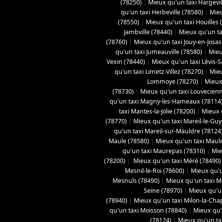
(78250)
|
Mieux qu'un taxi Hargevil
qu'un taxi Herbeville (78580)
|
Mieu
(78550)
|
Mieux qu'un taxi Houilles 
Jambville (78440)
|
Mieux qu'un ta
(78760)
|
Mieux qu'un taxi Jouy-en-Josas
qu'un taxi Jumeauville (78580)
|
Mieu
Vexin (78440)
|
Mieux qu'un taxi Lévis-
qu'un taxi Limetz-Villez (78270)
|
Mieu
Lommoye (78270)
|
Mieux
(78730)
|
Mieux qu'un taxi Louvecienn
qu'un taxi Magny-les-Hameaux (78114
taxi Mantes-la-Jolie (78200)
|
Mieux q
(78770)
|
Mieux qu'un taxi Mareil-le-Gu
qu'un taxi Mareil-sur-Mauldre (78124
Maule (78580)
|
Mieux qu'un taxi Maule
qu'un taxi Maurepas (78310)
|
Mie
(78200)
|
Mieux qu'un taxi Méré (78490)
Mesnil-le-Roi (78600)
|
Mieux qu'u
Mesnuls (78490)
|
Mieux qu'un taxi M
Seine (78970)
|
Mieux qu'un
(78940)
|
Mieux qu'un taxi Milon-la-Chap
qu'un taxi Moisson (78840)
|
Mieux qu'
(78124)
|
Mieux qu'un tax