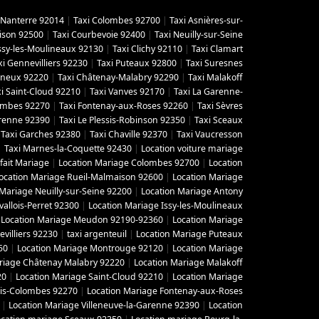
 Nanterre 92014
|
Taxi Colombes 92700
|
Taxi Asnières-sur-
ison 92500
|
Taxi Courbevoie 92400
|
Taxi Neuilly-sur-Seine
Issy-les-Moulineaux 92130
|
Taxi Clichy 92110
|
Taxi Clamart
xi Gennevilliers 92230
|
Taxi Puteaux 92800
|
Taxi Suresnes
gneux 92220
|
Taxi Châtenay-Malabry 92290
|
Taxi Malakoff
i Saint-Cloud 92210
|
Taxi Vanves 92170
|
Taxi La Garenne-
lombes 92270
|
Taxi Fontenay-aux-Roses 92260
|
Taxi Sèvres
arenne 92390
|
Taxi Le Plessis-Robinson 92350
|
Taxi Sceaux
|
Taxi Garches 92380
|
Taxi Chaville 92370
|
Taxi Vaucresson
|
Taxi Marnes-la-Coquette 92430
|
Location voiture mariage
fait Mariage
|
Location Mariage Colombes 92700
|
Location
ocation Mariage Rueil-Malmaison 92600
|
Location Mariage
 Mariage Neuilly-sur-Seine 92200
|
Location Mariage Antony
vallois-Perret 92300
|
Location Mariage Issy-les-Moulineaux
|
Location Mariage Meudon 92190-92360
|
Location Mariage
villiers 92230
|
taxi argenteuil
|
Location Mariage Puteaux
50
|
Location Mariage Montrouge 92120
|
Location Mariage
riage Châtenay Malabry 92220
|
Location Mariage Malakoff
20
|
Location Mariage Saint-Cloud 92210
|
Location Mariage
ois-Colombes 92270
|
Location Mariage Fontenay-aux-Roses
|
Location Mariage Villeneuve-la-Garenne 92390
|
Location