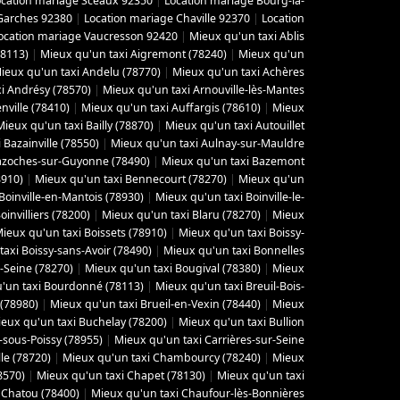
ocation mariage Sceaux 92350
|
Location mariage Bourg-la-
Garches 92380
|
Location mariage Chaville 92370
|
Location
ocation mariage Vaucresson 92420
|
Mieux qu'un taxi Ablis
78113)
|
Mieux qu'un taxi Aigremont (78240)
|
Mieux qu'un
ieux qu'un taxi Andelu (78770)
|
Mieux qu'un taxi Achères
i Andrésy (78570)
|
Mieux qu'un taxi Arnouville-lès-Mantes
ville (78410)
|
Mieux qu'un taxi Auffargis (78610)
|
Mieux
Mieux qu'un taxi Bailly (78870)
|
Mieux qu'un taxi Autouillet
 Bazainville (78550)
|
Mieux qu'un taxi Aulnay-sur-Mauldre
azoches-sur-Guyonne (78490)
|
Mieux qu'un taxi Bazemont
8910)
|
Mieux qu'un taxi Bennecourt (78270)
|
Mieux qu'un
Boinville-en-Mantois (78930)
|
Mieux qu'un taxi Boinville-le-
invilliers (78200)
|
Mieux qu'un taxi Blaru (78270)
|
Mieux
ieux qu'un taxi Boissets (78910)
|
Mieux qu'un taxi Boissy-
axi Boissy-sans-Avoir (78490)
|
Mieux qu'un taxi Bonnelles
-Seine (78270)
|
Mieux qu'un taxi Bougival (78380)
|
Mieux
'un taxi Bourdonné (78113)
|
Mieux qu'un taxi Breuil-Bois-
 (78980)
|
Mieux qu'un taxi Brueil-en-Vexin (78440)
|
Mieux
eux qu'un taxi Buchelay (78200)
|
Mieux qu'un taxi Bullion
-sous-Poissy (78955)
|
Mieux qu'un taxi Carrières-sur-Seine
le (78720)
|
Mieux qu'un taxi Chambourcy (78240)
|
Mieux
8570)
|
Mieux qu'un taxi Chapet (78130)
|
Mieux qu'un taxi
 Chatou (78400)
|
Mieux qu'un taxi Chaufour-lès-Bonnières