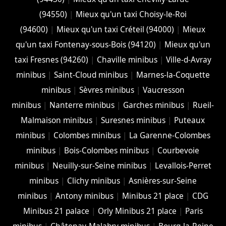
(94550)
|
Mieux qu'un taxi Choisy-le-Roi
(94600)
|
Mieux qu'un taxi Créteil (94000)
|
Mieux
qu'un taxi Fontenay-sous-Bois (94120)
|
Mieux qu'un
taxi Fresnes (94260)
|
Chaville minibus
|
Ville-d-Avray
minibus
|
Saint-Cloud minibus
|
Marnes-la-Coquette
minibus
|
Sèvres minibus
|
Vaucresson
minibus
|
Nanterre minibus
|
Garches minibus
|
Rueil-
Malmaison minibus
|
Suresnes minibus
|
Puteaux
minibus
|
Colombes minibus
|
La Garenne-Colombes
minibus
|
Bois-Colombes minibus
|
Courbevoie
minibus
|
Neuilly-sur-Seine minibus
|
Levallois-Perret
minibus
|
Clichy minibus
|
Asnières-sur-Seine
minibus
|
Antony minibus
|
Minibus 21 place
|
CDG
Minibus 21 palace
|
Orly Minibus 21 place
|
Paris