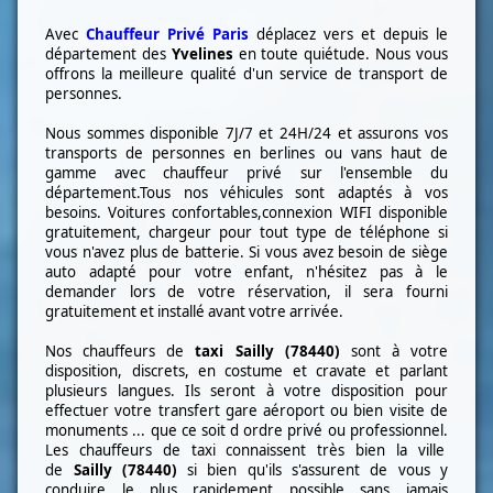
Avec
Chauffeur Privé Paris
déplacez vers et depuis le
département des
Yvelines
en toute quiétude. Nous vous
offrons la meilleure qualité d'un service de transport de
personnes.
Nous sommes disponible 7J/7 et 24H/24 et assurons vos
transports de personnes en berlines ou vans haut de
gamme avec chauffeur privé sur l'ensemble du
département.Tous nos véhicules sont adaptés à vos
besoins. Voitures confortables,connexion WIFI disponible
gratuitement, chargeur pour tout type de téléphone si
vous n'avez plus de batterie. Si vous avez besoin de siège
auto adapté pour votre enfant, n'hésitez pas à le
demander lors de votre réservation, il sera fourni
gratuitement et installé avant votre arrivée.
Nos chauffeurs de
taxi
Sailly (78440)
sont à votre
disposition, discrets, en costume et cravate et parlant
plusieurs langues. Ils seront à votre disposition pour
effectuer votre transfert gare aéroport ou bien visite de
monuments ... que ce soit d ordre privé ou professionnel.
Les chauffeurs de taxi connaissent très bien la ville
de
Sailly (78440)
si bien qu'ils s'assurent de vous y
conduire le plus rapidement possible sans jamais