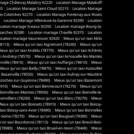
riage Châtenay Malabry 92220
|
Location Mariage Malakoff
20
|
Location Mariage Saint-Cloud 92210
|
Location Mariage
ois-Colombes 92270
|
Location Mariage Fontenay-aux-Roses
|
Location Mariage Villeneuve-la-Garenne 92390
|
Location
ocation mariage Sceaux 92350
|
Location mariage Bourg-la-
Garches 92380
|
Location mariage Chaville 92370
|
Location
ocation mariage Vaucresson 92420
|
Mieux qu'un taxi Ablis
78113)
|
Mieux qu'un taxi Aigremont (78240)
|
Mieux qu'un
ieux qu'un taxi Andelu (78770)
|
Mieux qu'un taxi Achères
i Andrésy (78570)
|
Mieux qu'un taxi Arnouville-lès-Mantes
ville (78410)
|
Mieux qu'un taxi Auffargis (78610)
|
Mieux
Mieux qu'un taxi Bailly (78870)
|
Mieux qu'un taxi Autouillet
 Bazainville (78550)
|
Mieux qu'un taxi Aulnay-sur-Mauldre
azoches-sur-Guyonne (78490)
|
Mieux qu'un taxi Bazemont
8910)
|
Mieux qu'un taxi Bennecourt (78270)
|
Mieux qu'un
Boinville-en-Mantois (78930)
|
Mieux qu'un taxi Boinville-le-
invilliers (78200)
|
Mieux qu'un taxi Blaru (78270)
|
Mieux
ieux qu'un taxi Boissets (78910)
|
Mieux qu'un taxi Boissy-
axi Boissy-sans-Avoir (78490)
|
Mieux qu'un taxi Bonnelles
-Seine (78270)
|
Mieux qu'un taxi Bougival (78380)
|
Mieux
'un taxi Bourdonné (78113)
|
Mieux qu'un taxi Breuil-Bois-
 (78980)
|
Mieux qu'un taxi Brueil-en-Vexin (78440)
|
Mieux