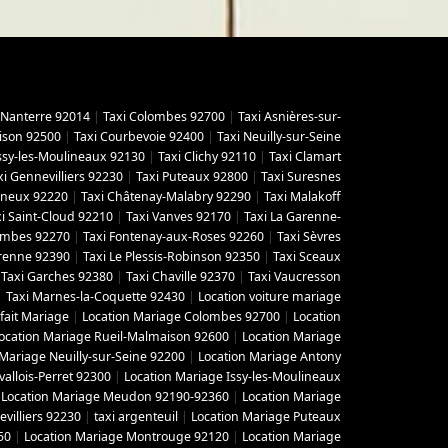
 Nanterre 92014
|
Taxi Colombes 92700
|
Taxi Asnières-sur-
ison 92500
|
Taxi Courbevoie 92400
|
Taxi Neuilly-sur-Seine
Issy-les-Moulineaux 92130
|
Taxi Clichy 92110
|
Taxi Clamart
xi Gennevilliers 92230
|
Taxi Puteaux 92800
|
Taxi Suresnes
gneux 92220
|
Taxi Châtenay-Malabry 92290
|
Taxi Malakoff
i Saint-Cloud 92210
|
Taxi Vanves 92170
|
Taxi La Garenne-
lombes 92270
|
Taxi Fontenay-aux-Roses 92260
|
Taxi Sèvres
arenne 92390
|
Taxi Le Plessis-Robinson 92350
|
Taxi Sceaux
|
Taxi Garches 92380
|
Taxi Chaville 92370
|
Taxi Vaucresson
|
Taxi Marnes-la-Coquette 92430
|
Location voiture mariage
fait Mariage
|
Location Mariage Colombes 92700
|
Location
ocation Mariage Rueil-Malmaison 92600
|
Location Mariage
 Mariage Neuilly-sur-Seine 92200
|
Location Mariage Antony
vallois-Perret 92300
|
Location Mariage Issy-les-Moulineaux
|
Location Mariage Meudon 92190-92360
|
Location Mariage
villiers 92230
|
taxi argenteuil
|
Location Mariage Puteaux
50
|
Location Mariage Montrouge 92120
|
Location Mariage