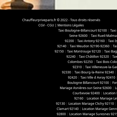
Chauffeurpriveparis.fr © 2022 - Tous droits réservés
CGV - CGU
|
Mentions Légales
Taxi Boulogne-Billancourt 92100
|
Taxi
Seine 92600
|
Taxi Rueil-Malma
92200
|
Taxi Antony 92160
|
Taxi 
92140
|
Taxi Meudon 92190-92360
|
Ta
92150
|
Taxi Montrouge 92120
|
Taxi Ba
92240
|
Taxi Châtillon 92320
|
Tax
Colombes 92250
|
Taxi Bois-Co
92310
|
Taxi Villeneuve-la-G
92330
|
Taxi Bourg-la-Reine 92340
92420
|
Taxi Ville d Avray 92410
Boulogne Billancourt 92100
|
For
Mariage Asnières-sur-Seine 92600
|
L
Courbevoie 92400
|
Location
92160
|
Location Mariage Le
92130
|
Location Mariage Clichy 92110
Clamart 92140
|
Location Mariage Genne
92800
|
Location Mariage Suresnes 921