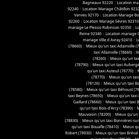
Bagneaux 92220
|
Location ma
92240
|
Location Mariage Châtillon 923
Vanves 92170
|
Location Mariage B
92260
|
Location Mariage Sèvres 92310
mariage Le Plessis-Robinson 92350
|
L
Reine 92340
|
Location mariage 
mariage Ville d Avray 92410
|
L
(78660)
|
Mieux qu'un taxi Adainville (
taxi Allainville (78660)
|
M
(78260)
|
Mieux qu'un tax
(78790)
|
Mieux qu'un taxi Aubergen
qu'un taxi Auteuil (78770)
|
(78770)
|
Mieux qu'un taxi
(78126)
|
Mieux qu'un taxi B
(78580)
|
Mieux qu'un taxi Béhoust (7
taxi Beynes (78650)
|
Mieux qu'un taxi 
Gaillard (78660)
|
Mieux qu'un taxi Bo
qu'un taxi Bois-d'Arcy (78390)
|
M
Mauvoisin (78200)
|
Mieux qu'un t
(78830)
|
Mieux qu'un taxi Bonnières-sur
qu'un taxi Bouafle (78410)
|
Mieux qu
Robert (78930)
|
Mieux qu'un taxi Bréval