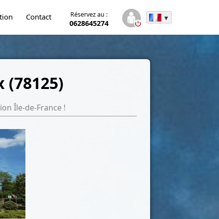
Réservez au :
tion
Contact
0628645274
 (78125)
on Île-de-France !