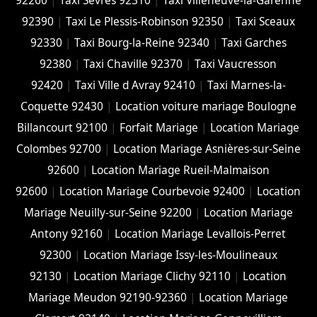
92260
|
Taxi Sèvres 92310
|
Taxi Villeneuve-la-Garenne
92390
|
Taxi Le Plessis-Robinson 92350
|
Taxi Sceaux
92330
|
Taxi Bourg-la-Reine 92340
|
Taxi Garches
92380
|
Taxi Chaville 92370
|
Taxi Vaucresson
92420
|
Taxi Ville d Avray 92410
|
Taxi Marnes-la-
Coquette 92430
|
Location voiture mariage Boulogne
Billancourt 92100
|
Forfait Mariage
|
Location Mariage
Colombes 92700
|
Location Mariage Asnières-sur-Seine
92600
|
Location Mariage Rueil-Malmaison
92600
|
Location Mariage Courbevoie 92400
|
Location
Mariage Neuilly-sur-Seine 92200
|
Location Mariage
Antony 92160
|
Location Mariage Levallois-Perret
92300
|
Location Mariage Issy-les-Moulineaux
92130
|
Location Mariage Clichy 92110
|
Location
Mariage Meudon 92190-92360
|
Location Mariage