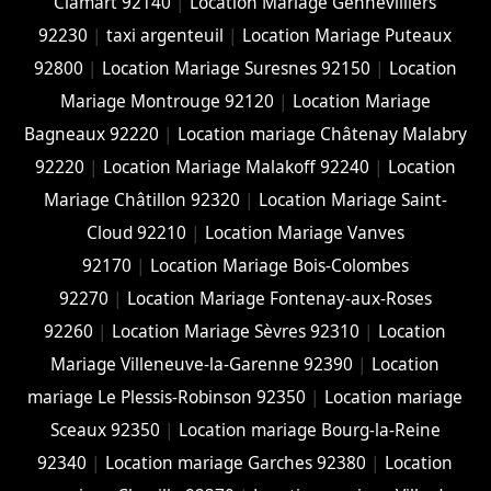
Clamart 92140
|
Location Mariage Gennevilliers
92230
|
taxi argenteuil
|
Location Mariage Puteaux
92800
|
Location Mariage Suresnes 92150
|
Location
Mariage Montrouge 92120
|
Location Mariage
Bagneaux 92220
|
Location mariage Châtenay Malabry
92220
|
Location Mariage Malakoff 92240
|
Location
Mariage Châtillon 92320
|
Location Mariage Saint-
Cloud 92210
|
Location Mariage Vanves
92170
|
Location Mariage Bois-Colombes
92270
|
Location Mariage Fontenay-aux-Roses
92260
|
Location Mariage Sèvres 92310
|
Location
Mariage Villeneuve-la-Garenne 92390
|
Location
mariage Le Plessis-Robinson 92350
|
Location mariage
Sceaux 92350
|
Location mariage Bourg-la-Reine
92340
|
Location mariage Garches 92380
|
Location