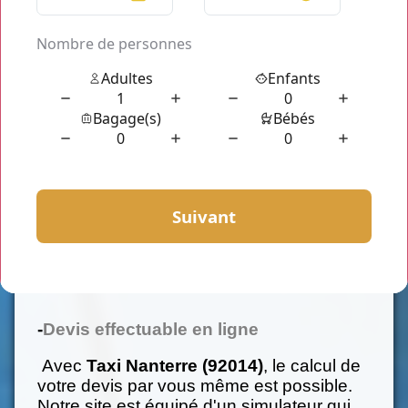
Qui sommes-nous?
Taxi Nanterre (92014)
est un service de
taxi privé à
Nanterre (92014)
. Nous
effectuons toutes les demandes de
transport depuis ou vers cette ville.
Nos avantages :
-
Devis effectuable en ligne
Avec
Taxi Nanterre (92014)
, le calcul de
votre devis par vous même est possible.
Notre site est équipé d'un simulateur qui