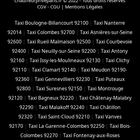
Chauffeurpriveparis.fr © 2022 - Tous droits réservés
CGV - CGU
|
Mentions Légales
Taxi Boulogne-Billancourt 92100
|
Taxi Nanterre
92014
|
Taxi Colombes 92700
|
Taxi Asnières-sur-Seine
92600
|
Taxi Rueil-Malmaison 92500
|
Taxi Courbevoie
92400
|
Taxi Neuilly-sur-Seine 92200
|
Taxi Antony
92160
|
Taxi Issy-les-Moulineaux 92130
|
Taxi Clichy
92110
|
Taxi Clamart 92140
|
Taxi Meudon 92190-
92360
|
Taxi Gennevilliers 92230
|
Taxi Puteaux
92800
|
Taxi Suresnes 92150
|
Taxi Montrouge
92120
|
Taxi Bagneux 92220
|
Taxi Châtenay-Malabry
92290
|
Taxi Malakoff 92240
|
Taxi Châtillon
92320
|
Taxi Saint-Cloud 92210
|
Taxi Vanves
92170
|
Taxi La Garenne-Colombes 92250
|
Taxi Bois-
Colombes 92270
|
Taxi Fontenay-aux-Roses