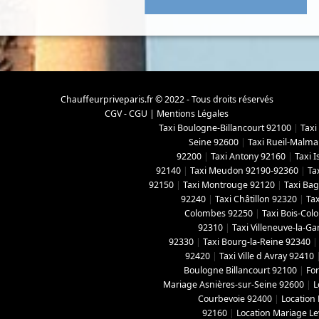
Chauffeurpriveparis.fr © 2022 - Tous droits réservés
CGV - CGU
|
Mentions Légales
Taxi Boulogne-Billancourt 92100
|
Taxi
Seine 92600
|
Taxi Rueil-Malma
92200
|
Taxi Antony 92160
|
Taxi 
92140
|
Taxi Meudon 92190-92360
|
Ta
92150
|
Taxi Montrouge 92120
|
Taxi Ba
92240
|
Taxi Châtillon 92320
|
Tax
Colombes 92250
|
Taxi Bois-Co
92310
|
Taxi Villeneuve-la-G
92330
|
Taxi Bourg-la-Reine 92340
92420
|
Taxi Ville d Avray 92410
Boulogne Billancourt 92100
|
For
Mariage Asnières-sur-Seine 92600
|
L
Courbevoie 92400
|
Location
92160
|
Location Mariage Le