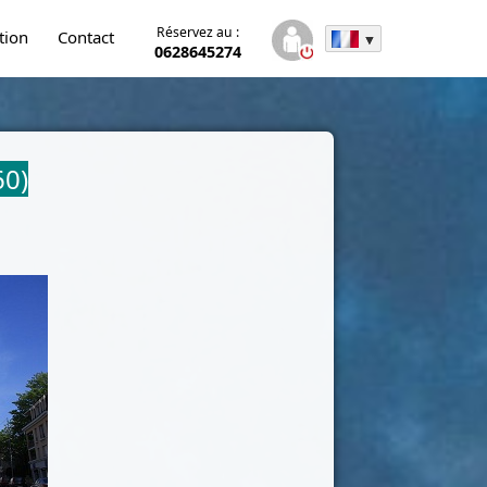
Réservez au :
tion
Contact
0628645274
60)