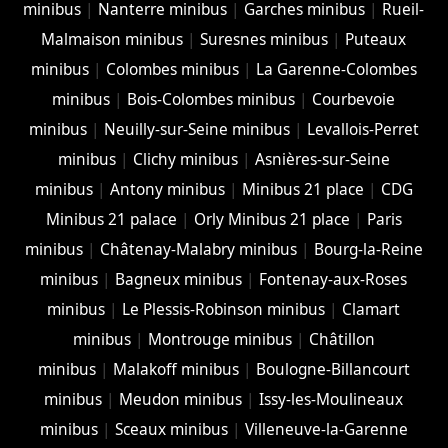
minibus
|
Nanterre minibus
|
Garches minibus
|
Rueil-
Malmaison minibus
|
Suresnes minibus
|
Puteaux
minibus
|
Colombes minibus
|
La Garenne-Colombes
minibus
|
Bois-Colombes minibus
|
Courbevoie
minibus
|
Neuilly-sur-Seine minibus
|
Levallois-Perret
minibus
|
Clichy minibus
|
Asnières-sur-Seine
minibus
|
Antony minibus
|
Minibus 21 place
|
CDG
Minibus 21 palace
|
Orly Minibus 21 place
|
Paris
minibus
|
Châtenay-Malabry minibus
|
Bourg-la-Reine
minibus
|
Bagneux minibus
|
Fontenay-aux-Roses
minibus
|
Le Plessis-Robinson minibus
|
Clamart
minibus
|
Montrouge minibus
|
Châtillon
minibus
|
Malakoff minibus
|
Boulogne-Billancourt
minibus
|
Meudon minibus
|
Issy-les-Moulineaux
minibus
|
Sceaux minibus
|
Villeneuve-la-Garenne