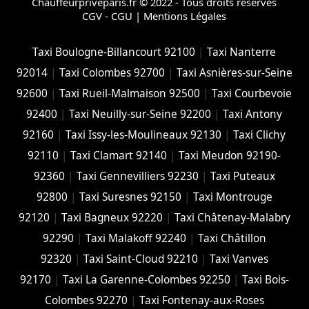
Chauffeurpriveparis.fr © 2022 - Tous droits réservés
CGV - CGU
|
Mentions Légales
Taxi Boulogne-Billancourt 92100
|
Taxi Nanterre
92014
|
Taxi Colombes 92700
|
Taxi Asnières-sur-Seine
92600
|
Taxi Rueil-Malmaison 92500
|
Taxi Courbevoie
92400
|
Taxi Neuilly-sur-Seine 92200
|
Taxi Antony
92160
|
Taxi Issy-les-Moulineaux 92130
|
Taxi Clichy
92110
|
Taxi Clamart 92140
|
Taxi Meudon 92190-
92360
|
Taxi Gennevilliers 92230
|
Taxi Puteaux
92800
|
Taxi Suresnes 92150
|
Taxi Montrouge
92120
|
Taxi Bagneux 92220
|
Taxi Châtenay-Malabry
92290
|
Taxi Malakoff 92240
|
Taxi Châtillon
92320
|
Taxi Saint-Cloud 92210
|
Taxi Vanves
92170
|
Taxi La Garenne-Colombes 92250
|
Taxi Bois-
Colombes 92270
|
Taxi Fontenay-aux-Roses