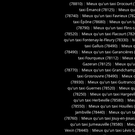
(78810)
|
Mieux qu'un taxi Drocourt 
taxi Émancé (78125)
|
Mieux qu'
(78740)
|
Mieux qu'un taxi Favrieux (78
taxi Épône (78680)
|
Mieux qu'un ta
(78790)
|
Mieux qu'un taxi Flins-
(78520)
|
Mieux qu'un taxi Flacourt (782
qu'un taxi Fontenay-le-Fleury (78330)
|
M
taxi Galluis (78490)
|
Mieux q
(78490)
|
Mieux qu'un taxi Garancières 
taxi Fourqueux (78112)
|
Mieux q
Gazeran (78125)
|
Mieux qu'u
(78770)
|
Mieux qu'un taxi Grandchamp
taxi Grosrouvre (78490)
|
Mieux q
(78930)
|
Mieux qu'un taxi Guitranco
qu'un taxi Guernes (78520)
|
Mieux qu
(78250)
|
Mieux qu'un taxi Hargevil
qu'un taxi Herbeville (78580)
|
Mieu
(78550)
|
Mieux qu'un taxi Houilles 
Jambville (78440)
|
Mieux qu'un ta
(78760)
|
Mieux qu'un taxi Jouy-en-Josas
qu'un taxi Jumeauville (78580)
|
Mieu
Vexin (78440)
|
Mieux qu'un taxi Lévis-