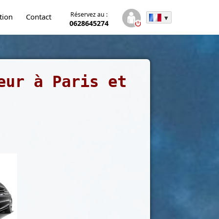
Réservez au :
tion
Contact
0628645274
eur à Paris et