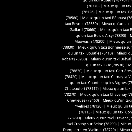
qu'un taxi Auteuil (78770)
|
(78770)
|
Mieux qu'un taxi
(78126)
|
Mieux qu'un taxi B
(78580)
|
Mieux qu'un taxi Béhoust (7
taxi Beynes (78650)
|
Mieux qu'un taxi 
Gaillard (78660)
|
Mieux qu'un taxi Bo
qu'un taxi Bois-d'Arcy (78390)
|
M
Mauvoisin (78200)
|
Mieux qu'un t
(78830)
|
Mieux qu'un taxi Bonnières-sur
qu'un taxi Bouafle (78410)
|
Mieux qu
Robert (78930)
|
Mieux qu'un taxi Bréval
qu'un taxi Buc (78530)
|
Mi
(78830)
|
Mieux qu'un taxi Carrières
(78420)
|
Mieux qu'un taxi Cernay-la-Vil
qu'un taxi Chanteloup-les-Vignes (7
Châteaufort (78117)
|
Mieux qu'un taxi
(78270)
|
Mieux qu'un taxi Chavenay (7
Chevreuse (78460)
|
Mieux qu'un taxi 
Yvelines (78120)
|
Mieux qu'un ta
(78113)
|
Mieux qu'un taxi Con
(78790)
|
Mieux qu'un taxi Cravent (
taxi Croissy-sur-Seine (78290)
|
Mieux 
Dampierre-en-Yvelines (78720)
|
Mieux 