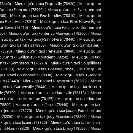
(78440)
|
Mieux qu'un taxi Ecquevilly (78920)
|
Mieux qu'un
un taxi Élancourt (78990)
|
Mieux qu'un taxi Évecquemont
200)
|
Mieux qu'un taxi Feucherolles (78810)
|
Mieux qu'un
xi Flexanville (78910)
|
Mieux qu'un taxi Flins-Neuve-Église
sur-Seine (78410)
|
Mieux qu'un taxi Follainville-Dennemont
00)
|
Mieux qu'un taxi Fontenay-Mauvoisin (78200)
|
Mieux
ieux qu'un taxi Fontenay-Saint-Père (78440)
|
Mieux qu'un
u'un taxi Gambais (78950)
|
Mieux qu'un taxi Gambaiseuil
(78890)
|
Mieux qu'un taxi Freneuse (78840)
|
Mieux qu'un
u'un taxi Gaillon-sur-Montcient (78250)
|
Mieux qu'un taxi
n taxi Gommecourt (78270)
|
Mieux qu'un taxi Goupillières
 (78113)
|
Mieux qu'un taxi Gressey (78550)
|
Mieux qu'un
u'un taxi Goussonville (78930)
|
Mieux qu'un taxi Guerville
urt (78440)
|
Mieux qu'un taxi Guyancourt (78280)
|
Mieux
'un taxi Gargenville (78440)
|
Mieux qu'un taxi Hardricourt
le (78790)
|
Mieux qu'un taxi La Hauteville (78113)
|
Mieux
x qu'un taxi Hermeray (78125)
|
Mieux qu'un taxi Houdan
(78800)
|
Mieux qu'un taxi Issou (78440)
|
Mieux qu'un taxi
xi Jeufosse (78270)
|
Mieux qu'un taxi Jouars-Pontchartrain
 (78350)
|
Mieux qu'un taxi Jouy-Mauvoisin (78200)
|
Mieux
x qu'un taxi Juziers (78820)
|
Mieux qu'un taxi Lainville-en-
Saint-Nom (78320)
|
Mieux qu'un taxi Limay (78520)
|
Mieux