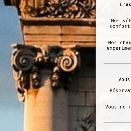
- L'a
Nos vé
confort
Nos cha
expérime
Vous
Réserva
Vous ne 