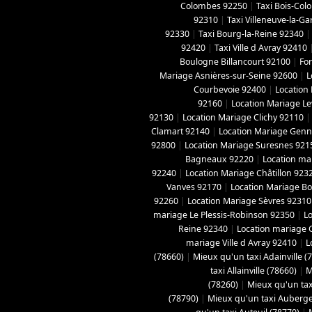
Colombes 92250
|
Taxi Bois-Co
92310
|
Taxi Villeneuve-la-G
92330
|
Taxi Bourg-la-Reine 92340
92420
|
Taxi Ville d Avray 92410
Boulogne Billancourt 92100
|
For
Mariage Asnières-sur-Seine 92600
|
L
Courbevoie 92400
|
Location
92160
|
Location Mariage Le
92130
|
Location Mariage Clichy 92110
Clamart 92140
|
Location Mariage Genne
92800
|
Location Mariage Suresnes 921
Bagneaux 92220
|
Location ma
92240
|
Location Mariage Châtillon 923
Vanves 92170
|
Location Mariage B
92260
|
Location Mariage Sèvres 92310
mariage Le Plessis-Robinson 92350
|
L
Reine 92340
|
Location mariage 
mariage Ville d Avray 92410
|
L
(78660)
|
Mieux qu'un taxi Adainville (
taxi Allainville (78660)
|
M
(78260)
|
Mieux qu'un tax
(78790)
|
Mieux qu'un taxi Aubergen