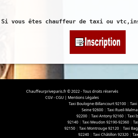
Si vous êtes chauffeur de taxi ou vtc,in
Chauffeurpriveparis.fr © 2022 - Tous droits réservés
CGV - CGU
|
Mentions Légales
Taxi Boulogne-Billancourt 92100
|
Taxi
Seine 92600
|
Taxi Rueil-Malma
92200
|
Taxi Antony 92160
|
Taxi 
92140
|
Taxi Meudon 92190-92360
|
Ta
92150
|
Taxi Montrouge 92120
|
Taxi Ba
92240
|
Taxi Châtillon 92320
|
Tax