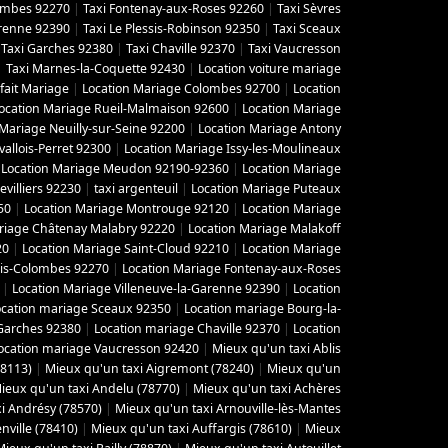
lombes 92270
|
Taxi Fontenay-aux-Roses 92260
|
Taxi Sèvres
arenne 92390
|
Taxi Le Plessis-Robinson 92350
|
Taxi Sceaux
|
Taxi Garches 92380
|
Taxi Chaville 92370
|
Taxi Vaucresson
|
Taxi Marnes-la-Coquette 92430
|
Location voiture mariage
fait Mariage
|
Location Mariage Colombes 92700
|
Location
ocation Mariage Rueil-Malmaison 92600
|
Location Mariage
 Mariage Neuilly-sur-Seine 92200
|
Location Mariage Antony
vallois-Perret 92300
|
Location Mariage Issy-les-Moulineaux
|
Location Mariage Meudon 92190-92360
|
Location Mariage
villiers 92230
|
taxi argenteuil
|
Location Mariage Puteaux
50
|
Location Mariage Montrouge 92120
|
Location Mariage
riage Châtenay Malabry 92220
|
Location Mariage Malakoff
20
|
Location Mariage Saint-Cloud 92210
|
Location Mariage
ois-Colombes 92270
|
Location Mariage Fontenay-aux-Roses
|
Location Mariage Villeneuve-la-Garenne 92390
|
Location
ocation mariage Sceaux 92350
|
Location mariage Bourg-la-
Garches 92380
|
Location mariage Chaville 92370
|
Location
ocation mariage Vaucresson 92420
|
Mieux qu'un taxi Ablis
78113)
|
Mieux qu'un taxi Aigremont (78240)
|
Mieux qu'un
ieux qu'un taxi Andelu (78770)
|
Mieux qu'un taxi Achères
i Andrésy (78570)
|
Mieux qu'un taxi Arnouville-lès-Mantes
ville (78410)
|
Mieux qu'un taxi Auffargis (78610)
|
Mieux