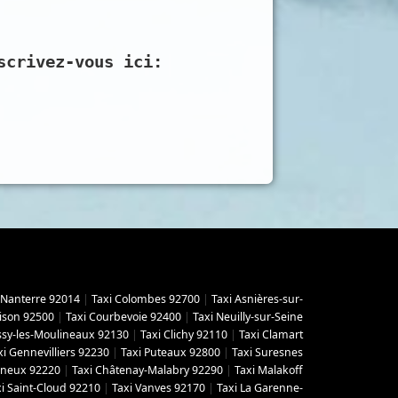
scrivez-vous ici:
 Nanterre 92014
|
Taxi Colombes 92700
|
Taxi Asnières-sur-
ison 92500
|
Taxi Courbevoie 92400
|
Taxi Neuilly-sur-Seine
Issy-les-Moulineaux 92130
|
Taxi Clichy 92110
|
Taxi Clamart
xi Gennevilliers 92230
|
Taxi Puteaux 92800
|
Taxi Suresnes
gneux 92220
|
Taxi Châtenay-Malabry 92290
|
Taxi Malakoff
i Saint-Cloud 92210
|
Taxi Vanves 92170
|
Taxi La Garenne-