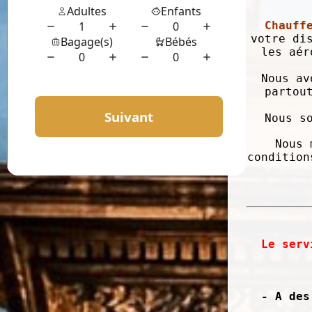
Chauff
votre di
les aér
Nous av
partou
Nous s
Nous 
condition
Le serv
- A des