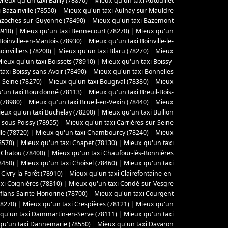
Mieux qu'un taxi Bailly (78870)
|
Mieux qu'un taxi Autouillet
 Bazainville (78550)
|
Mieux qu'un taxi Aulnay-sur-Mauldre
azoches-sur-Guyonne (78490)
|
Mieux qu'un taxi Bazemont
8910)
|
Mieux qu'un taxi Bennecourt (78270)
|
Mieux qu'un
Boinville-en-Mantois (78930)
|
Mieux qu'un taxi Boinville-le-
invilliers (78200)
|
Mieux qu'un taxi Blaru (78270)
|
Mieux
ieux qu'un taxi Boissets (78910)
|
Mieux qu'un taxi Boissy-
axi Boissy-sans-Avoir (78490)
|
Mieux qu'un taxi Bonnelles
-Seine (78270)
|
Mieux qu'un taxi Bougival (78380)
|
Mieux
'un taxi Bourdonné (78113)
|
Mieux qu'un taxi Breuil-Bois-
 (78980)
|
Mieux qu'un taxi Brueil-en-Vexin (78440)
|
Mieux
eux qu'un taxi Buchelay (78200)
|
Mieux qu'un taxi Bullion
-sous-Poissy (78955)
|
Mieux qu'un taxi Carrières-sur-Seine
le (78720)
|
Mieux qu'un taxi Chambourcy (78240)
|
Mieux
8570)
|
Mieux qu'un taxi Chapet (78130)
|
Mieux qu'un taxi
 Chatou (78400)
|
Mieux qu'un taxi Chaufour-lès-Bonnières
8450)
|
Mieux qu'un taxi Choisel (78460)
|
Mieux qu'un taxi
Civry-la-Forêt (78910)
|
Mieux qu'un taxi Clairefontaine-en-
xi Coignières (78310)
|
Mieux qu'un taxi Condé-sur-Vesgre
flans-Sainte-Honorine (78700)
|
Mieux qu'un taxi Courgent
78270)
|
Mieux qu'un taxi Crespières (78121)
|
Mieux qu'un
qu'un taxi Dammartin-en-Serve (78111)
|
Mieux qu'un taxi
qu'un taxi Dannemarie (78550)
|
Mieux qu'un taxi Davaron