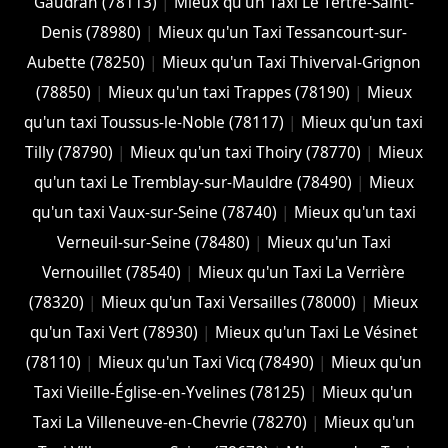
Gaudran (78113)
|
Mieux qu'un Taxi Le Tertre-Saint-
Denis (78980)
|
Mieux qu'un Taxi Tessancourt-sur-
Aubette (78250)
|
Mieux qu'un Taxi Thiverval-Grignon
(78850)
|
Mieux qu'un taxi Trappes (78190)
|
Mieux
qu'un taxi Toussus-le-Noble (78117)
|
Mieux qu'un taxi
Tilly (78790)
|
Mieux qu'un taxi Thoiry (78770)
|
Mieux
qu'un taxi Le Tremblay-sur-Mauldre (78490)
|
Mieux
qu'un taxi Vaux-sur-Seine (78740)
|
Mieux qu'un taxi
Verneuil-sur-Seine (78480)
|
Mieux qu'un Taxi
Vernouillet (78540)
|
Mieux qu'un Taxi La Verrière
(78320)
|
Mieux qu'un Taxi Versailles (78000)
|
Mieux
qu'un Taxi Vert (78930)
|
Mieux qu'un Taxi Le Vésinet
(78110)
|
Mieux qu'un Taxi Vicq (78490)
|
Mieux qu'un
Taxi Vieille-Église-en-Yvelines (78125)
|
Mieux qu'un
Taxi La Villeneuve-en-Chevrie (78270)
|
Mieux qu'un