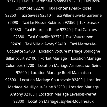
92170
|
Taxi La Garenne-Colombes 92250
|
Taxi Bois-
Colombes 92270
|
Taxi Fontenay-aux-Roses
92260
|
Taxi Sèvres 92310
|
Taxi Villeneuve-la-Garenne
92390
|
Taxi Le Plessis-Robinson 92350
|
Taxi Sceaux
92330
|
Taxi Bourg-la-Reine 92340
|
Taxi Garches
92380
|
Taxi Chaville 92370
|
Taxi Vaucresson
92420
|
Taxi Ville d Avray 92410
|
Taxi Marnes-la-
Coquette 92430
|
Location voiture mariage Boulogne
Billancourt 92100
|
Forfait Mariage
|
Location Mariage
Colombes 92700
|
Location Mariage Asnières-sur-Seine
92600
|
Location Mariage Rueil-Malmaison
92600
|
Location Mariage Courbevoie 92400
|
Location
Mariage Neuilly-sur-Seine 92200
|
Location Mariage
Antony 92160
|
Location Mariage Levallois-Perret
92300
|
Location Mariage Issy-les-Moulineaux