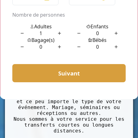
sur Paris ou dans d'autres villes de
la région Île de France ou encore
plus loin? Réservez votre trajet
avec
C
hauffeur privé Paris
.
Chauffeur Privé Paris
est un
service
moins cher qu'un taxi Paris et IDF.
A votre disposition pour tous les
types de transferts privés et
professionnels vers les aéroports de
Paris, les gares SNCF, les Métros et
vers votre entreprise ou votre
domicile.
Nous avons aussi d'autres formules
pour vos événements. Nous vous
accompagnons partout où vous voulez
et ce peu importe le type de votre
événement. Mariage, séminaires ou
réceptions ou autres.
Nous sommes à votre service pour les
transferts courtes ou longues
distances.