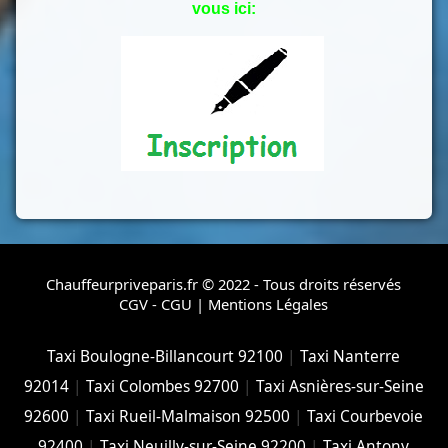
vous ici:
Chauffeurpriveparis.fr © 2022 - Tous droits réservés
CGV - CGU
|
Mentions Légales
Taxi Boulogne-Billancourt 92100
|
Taxi Nanterre
92014
|
Taxi Colombes 92700
|
Taxi Asnières-sur-Seine
92600
|
Taxi Rueil-Malmaison 92500
|
Taxi Courbevoie
92400
|
Taxi Neuilly-sur-Seine 92200
|
Taxi Antony