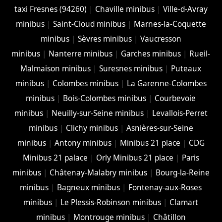
taxi Fresnes (94260)
|
Chaville minibus
|
Ville-d-Avray
minibus
|
Saint-Cloud minibus
|
Marnes-la-Coquette
minibus
|
Sèvres minibus
|
Vaucresson
minibus
|
Nanterre minibus
|
Garches minibus
|
Rueil-
Malmaison minibus
|
Suresnes minibus
|
Puteaux
minibus
|
Colombes minibus
|
La Garenne-Colombes
minibus
|
Bois-Colombes minibus
|
Courbevoie
minibus
|
Neuilly-sur-Seine minibus
|
Levallois-Perret
minibus
|
Clichy minibus
|
Asnières-sur-Seine
minibus
|
Antony minibus
|
Minibus 21 place
|
CDG
Minibus 21 palace
|
Orly Minibus 21 place
|
Paris
minibus
|
Châtenay-Malabry minibus
|
Bourg-la-Reine
minibus
|
Bagneux minibus
|
Fontenay-aux-Roses
minibus
|
Le Plessis-Robinson minibus
|
Clamart
minibus
|
Montrouge minibus
|
Châtillon