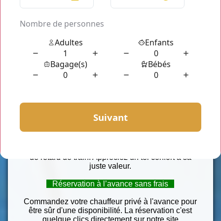
reste à votre entière disposition afin de vous
satisfaire et répondre à vos demandes.
Véhicules haut de gamme
Seul ou à plusieurs, nos berlines et nos vans sont
parfaits pour vos transferts. Sièges tout confort,
chargeur téléphone, presse du jour, bouteille d’eau
fraîche et même siège bébé/enfant seront à votre
disposition.
Profitez d’un tarif au forfait
Chez nous le prix d’une course VTC est toujours
communiqué avant votre trajet. Nos tarifs sont
abordables et restent invariables, peu importe l'etat
du trafic. Aucun frais d’approche ni d’attente en cas
de retard de train. Appréciez un tel confort à sa
juste valeur.
Réservation à l’avance sans frais
Commandez votre chauffeur privé à l'avance pour
être sûr d'une disponibilité. La réservation c'est
quelque clics directement sur notre site