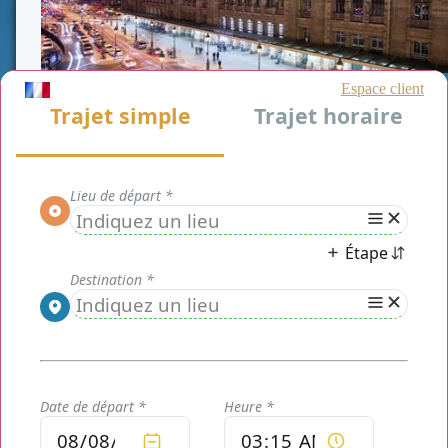
Choisissez les avantages d’un
Réserver un vtc
pour Gare du Nord
avec
CHAUFFEUR PRIVE
PARIS
pour votre déplacement qu'il soit
professionnel ou personnel. Le service de transport
voiture avec chauffeur remplace le taxi. Ce service
a mis un système afin de vous permettre de
connaitre à l'avance le prix de votre course.
Nous sommes le spécialiste de transport
en gare
,
présent sur
Paris et Ile de France
.
CHAUFFEUR PRIVE PARIS
vous propose ses
chauffeurs professionnels, élégants, courtois et
souriants, qui sauront s'adapter à toutes vos
attentes et à votre moindre exigence.
Vous pouvez profiter de nos services 24h/24 et 7j/7
donc à n'importe quel moment et surtout pour toute
circonstance.
Réserver un vtc pour Gare du Nord