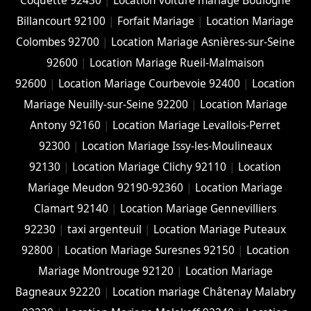
Coquette 92430
|
Location voiture mariage Boulogne
Billancourt 92100
|
Forfait Mariage
|
Location Mariage
Colombes 92700
|
Location Mariage Asnières-sur-Seine
92600
|
Location Mariage Rueil-Malmaison
92600
|
Location Mariage Courbevoie 92400
|
Location
Mariage Neuilly-sur-Seine 92200
|
Location Mariage
Antony 92160
|
Location Mariage Levallois-Perret
92300
|
Location Mariage Issy-les-Moulineaux
92130
|
Location Mariage Clichy 92110
|
Location
Mariage Meudon 92190-92360
|
Location Mariage
Clamart 92140
|
Location Mariage Gennevilliers
92230
|
taxi argenteuil
|
Location Mariage Puteaux
92800
|
Location Mariage Suresnes 92150
|
Location
Mariage Montrouge 92120
|
Location Mariage
Bagneaux 92220
|
Location mariage Châtenay Malabry