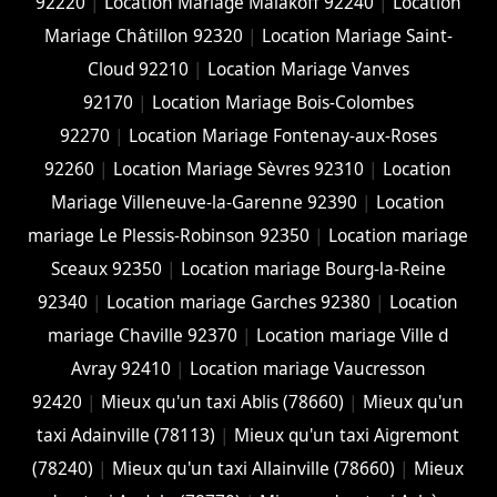
92220
|
Location Mariage Malakoff 92240
|
Location
Mariage Châtillon 92320
|
Location Mariage Saint-
Cloud 92210
|
Location Mariage Vanves
92170
|
Location Mariage Bois-Colombes
92270
|
Location Mariage Fontenay-aux-Roses
92260
|
Location Mariage Sèvres 92310
|
Location
Mariage Villeneuve-la-Garenne 92390
|
Location
mariage Le Plessis-Robinson 92350
|
Location mariage
Sceaux 92350
|
Location mariage Bourg-la-Reine
92340
|
Location mariage Garches 92380
|
Location
mariage Chaville 92370
|
Location mariage Ville d
Avray 92410
|
Location mariage Vaucresson
92420
|
Mieux qu'un taxi Ablis (78660)
|
Mieux qu'un
taxi Adainville (78113)
|
Mieux qu'un taxi Aigremont
(78240)
|
Mieux qu'un taxi Allainville (78660)
|
Mieux