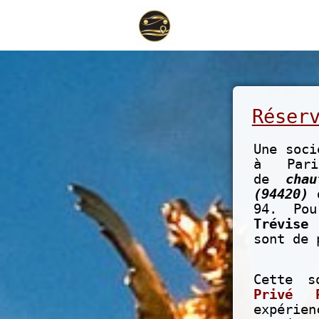
Réser
Une soci
à Pari
de
cha
(94420)
d
94. Po
Trévise
sont de 
Cette s
Privé P
expérie