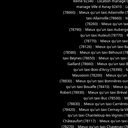
Reine 92340
|
Location mariage 
mariage Ville d Avray 92410
|
L
(78660)
|
Mieux qu'un taxi Adainville (
taxi Allainville (78660)
|
M
(78260)
|
Mieux qu'un tax
(78790)
|
Mieux qu'un taxi Aubergen
qu'un taxi Auteuil (78770)
|
(78770)
|
Mieux qu'un taxi
(78126)
|
Mieux qu'un taxi B
(78580)
|
Mieux qu'un taxi Béhoust (7
taxi Beynes (78650)
|
Mieux qu'un taxi 
Gaillard (78660)
|
Mieux qu'un taxi Bo
qu'un taxi Bois-d'Arcy (78390)
|
M
Mauvoisin (78200)
|
Mieux qu'un t
(78830)
|
Mieux qu'un taxi Bonnières-sur
qu'un taxi Bouafle (78410)
|
Mieux qu
Robert (78930)
|
Mieux qu'un taxi Bréval
qu'un taxi Buc (78530)
|
Mi
(78830)
|
Mieux qu'un taxi Carrières
(78420)
|
Mieux qu'un taxi Cernay-la-Vil
qu'un taxi Chanteloup-les-Vignes (7
Châteaufort (78117)
|
Mieux qu'un taxi
(78270)
|
Mieux qu'un taxi Chavenay (7