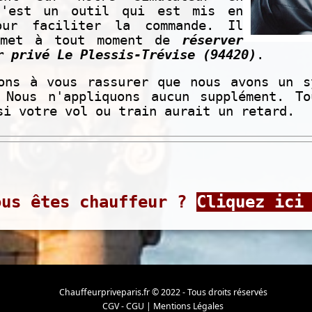
C'est un outil qui est mis en
our faciliter la commande. Il
rmet à tout moment de
réserver
r privé Le Plessis-Trévise (94420)
.
ons à vous rassurer que nous avons un s
 Nous n'appliquons aucun supplément. T
si votre vol ou train aurait un retard.
ous êtes chauffeur ?
Cliquez ici
Chauffeurpriveparis.fr © 2022 - Tous droits réservés
CGV - CGU
|
Mentions Légales