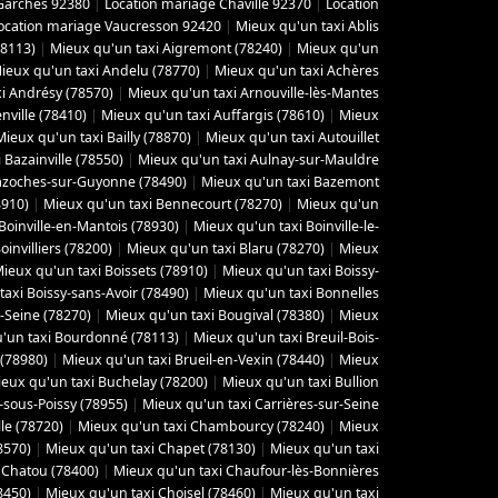
Garches 92380
|
Location mariage Chaville 92370
|
Location
ocation mariage Vaucresson 92420
|
Mieux qu'un taxi Ablis
78113)
|
Mieux qu'un taxi Aigremont (78240)
|
Mieux qu'un
ieux qu'un taxi Andelu (78770)
|
Mieux qu'un taxi Achères
i Andrésy (78570)
|
Mieux qu'un taxi Arnouville-lès-Mantes
ville (78410)
|
Mieux qu'un taxi Auffargis (78610)
|
Mieux
Mieux qu'un taxi Bailly (78870)
|
Mieux qu'un taxi Autouillet
 Bazainville (78550)
|
Mieux qu'un taxi Aulnay-sur-Mauldre
azoches-sur-Guyonne (78490)
|
Mieux qu'un taxi Bazemont
8910)
|
Mieux qu'un taxi Bennecourt (78270)
|
Mieux qu'un
Boinville-en-Mantois (78930)
|
Mieux qu'un taxi Boinville-le-
invilliers (78200)
|
Mieux qu'un taxi Blaru (78270)
|
Mieux
ieux qu'un taxi Boissets (78910)
|
Mieux qu'un taxi Boissy-
axi Boissy-sans-Avoir (78490)
|
Mieux qu'un taxi Bonnelles
-Seine (78270)
|
Mieux qu'un taxi Bougival (78380)
|
Mieux
'un taxi Bourdonné (78113)
|
Mieux qu'un taxi Breuil-Bois-
 (78980)
|
Mieux qu'un taxi Brueil-en-Vexin (78440)
|
Mieux
eux qu'un taxi Buchelay (78200)
|
Mieux qu'un taxi Bullion
-sous-Poissy (78955)
|
Mieux qu'un taxi Carrières-sur-Seine
le (78720)
|
Mieux qu'un taxi Chambourcy (78240)
|
Mieux
8570)
|
Mieux qu'un taxi Chapet (78130)
|
Mieux qu'un taxi
 Chatou (78400)
|
Mieux qu'un taxi Chaufour-lès-Bonnières
8450)
|
Mieux qu'un taxi Choisel (78460)
|
Mieux qu'un taxi