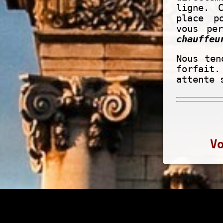
ligne. 
place p
vous pe
chauffeu
Nous ten
forfait.
attente 
V