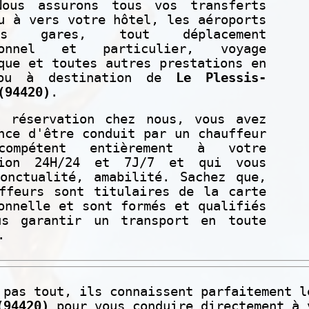
Nous assurons tous vos transferts
u à vers votre hôtel, les aéroports
s gares, tout déplacement
sionnel et particulier, voyage
que et toutes autres prestations en
 ou à destination de
Le Plessis-
(94420)
.
e réservation chez nous, vous avez
nce d'être conduit par un chauffeur
compétent entièrement à votre
tion 24H/24 et 7J/7 et qui vous
onctualité, amabilité. Sachez que,
ffeurs sont titulaires de la carte
onnelle et sont formés et qualifiés
us garantir un transport en toute
é.
 pas tout, ils connaissent parfaitement 
(94420)
pour vous conduire directement à 