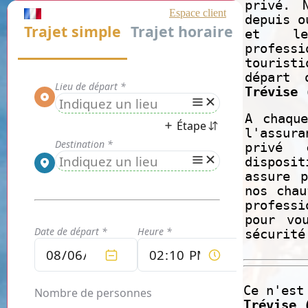
privé. 
depuis o
et le
profes
touristi
départ
Trévise 
A chaqu
l'assura
privé 
disposi
assure p
nos chau
professi
pour vo
sécurit
Ce n'est
Trévise 