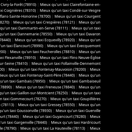
Civry-la-Forêt (78910)
|
Mieux qu'un taxi Clairefontaine-en-
xi Coignières (78310)
|
Mieux qu'un taxi Condé-sur-Vesgre
flans-Sainte-Honorine (78700)
|
Mieux qu'un taxi Courgent
78270)
|
Mieux qu'un taxi Crespières (78121)
|
Mieux qu'un
qu'un taxi Dammartin-en-Serve (78111)
|
Mieux qu'un taxi
qu'un taxi Dannemarie (78550)
|
Mieux qu'un taxi Davaron
(78440)
|
Mieux qu'un taxi Ecquevilly (78920)
|
Mieux qu'un
un taxi Élancourt (78990)
|
Mieux qu'un taxi Évecquemont
200)
|
Mieux qu'un taxi Feucherolles (78810)
|
Mieux qu'un
xi Flexanville (78910)
|
Mieux qu'un taxi Flins-Neuve-Église
sur-Seine (78410)
|
Mieux qu'un taxi Follainville-Dennemont
00)
|
Mieux qu'un taxi Fontenay-Mauvoisin (78200)
|
Mieux
ieux qu'un taxi Fontenay-Saint-Père (78440)
|
Mieux qu'un
u'un taxi Gambais (78950)
|
Mieux qu'un taxi Gambaiseuil
(78890)
|
Mieux qu'un taxi Freneuse (78840)
|
Mieux qu'un
u'un taxi Gaillon-sur-Montcient (78250)
|
Mieux qu'un taxi
n taxi Gommecourt (78270)
|
Mieux qu'un taxi Goupillières
 (78113)
|
Mieux qu'un taxi Gressey (78550)
|
Mieux qu'un
u'un taxi Goussonville (78930)
|
Mieux qu'un taxi Guerville
urt (78440)
|
Mieux qu'un taxi Guyancourt (78280)
|
Mieux
'un taxi Gargenville (78440)
|
Mieux qu'un taxi Hardricourt
le (78790)
|
Mieux qu'un taxi La Hauteville (78113)
|
Mieux