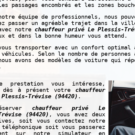
les passages encombrés et les zones bouch
notre équipe de professionnels, nous pouv
ez passer un agréable trajet dans la vil
vec notre
chauffeur privé Le Plessis-Tré
ux et dans la bonne humeur vous attend.
vous transporter avec un confort optimal 
 véhicules. Selon le nombre de personnes 
nous avons des modèles de voiture qui rép
.
e prestation vous intéresse,
z dès à présent votre
chauffeur
 Plessis-Trévise (94420)
.
éserver
chauffeur privé Le
Trévise (94420)
, vous avez deux
ives, soit vous contactez notre
 téléphonique soit vous passerez
ment sur notre simulateur en