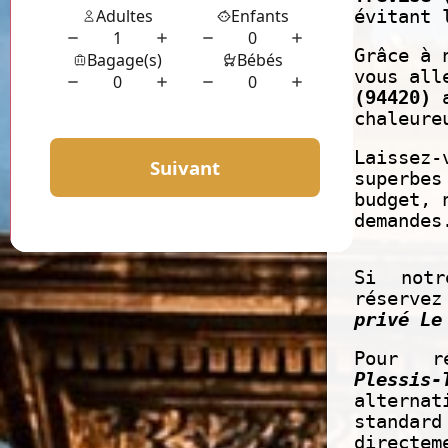
évitant 
Grâce à 
vous all
(94420)
a
chaleure
Laissez-
superbes
budget, 
demandes
Si notr
réserve
privé Le
Pour r
Plessis-
alternat
standard
directe