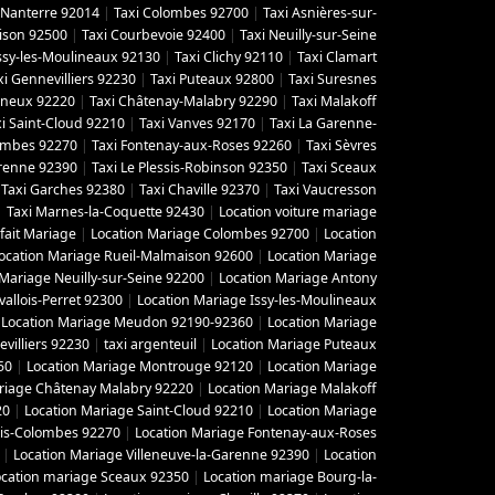
 Nanterre 92014
|
Taxi Colombes 92700
|
Taxi Asnières-sur-
ison 92500
|
Taxi Courbevoie 92400
|
Taxi Neuilly-sur-Seine
Issy-les-Moulineaux 92130
|
Taxi Clichy 92110
|
Taxi Clamart
xi Gennevilliers 92230
|
Taxi Puteaux 92800
|
Taxi Suresnes
gneux 92220
|
Taxi Châtenay-Malabry 92290
|
Taxi Malakoff
i Saint-Cloud 92210
|
Taxi Vanves 92170
|
Taxi La Garenne-
lombes 92270
|
Taxi Fontenay-aux-Roses 92260
|
Taxi Sèvres
arenne 92390
|
Taxi Le Plessis-Robinson 92350
|
Taxi Sceaux
|
Taxi Garches 92380
|
Taxi Chaville 92370
|
Taxi Vaucresson
|
Taxi Marnes-la-Coquette 92430
|
Location voiture mariage
fait Mariage
|
Location Mariage Colombes 92700
|
Location
ocation Mariage Rueil-Malmaison 92600
|
Location Mariage
 Mariage Neuilly-sur-Seine 92200
|
Location Mariage Antony
vallois-Perret 92300
|
Location Mariage Issy-les-Moulineaux
|
Location Mariage Meudon 92190-92360
|
Location Mariage
villiers 92230
|
taxi argenteuil
|
Location Mariage Puteaux
50
|
Location Mariage Montrouge 92120
|
Location Mariage
riage Châtenay Malabry 92220
|
Location Mariage Malakoff
20
|
Location Mariage Saint-Cloud 92210
|
Location Mariage
ois-Colombes 92270
|
Location Mariage Fontenay-aux-Roses
|
Location Mariage Villeneuve-la-Garenne 92390
|
Location
ocation mariage Sceaux 92350
|
Location mariage Bourg-la-