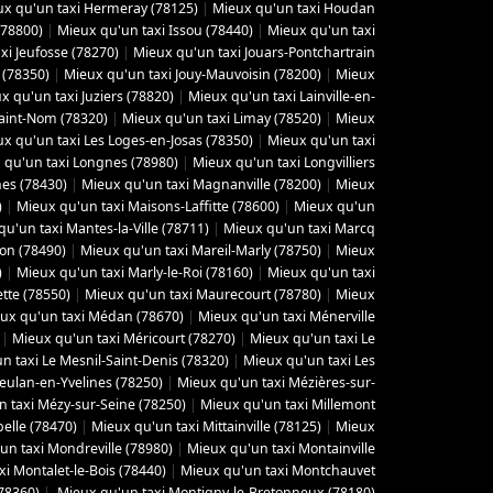
x qu'un taxi Hermeray (78125)
|
Mieux qu'un taxi Houdan
(78800)
|
Mieux qu'un taxi Issou (78440)
|
Mieux qu'un taxi
xi Jeufosse (78270)
|
Mieux qu'un taxi Jouars-Pontchartrain
 (78350)
|
Mieux qu'un taxi Jouy-Mauvoisin (78200)
|
Mieux
x qu'un taxi Juziers (78820)
|
Mieux qu'un taxi Lainville-en-
Saint-Nom (78320)
|
Mieux qu'un taxi Limay (78520)
|
Mieux
x qu'un taxi Les Loges-en-Josas (78350)
|
Mieux qu'un taxi
 qu'un taxi Longnes (78980)
|
Mieux qu'un taxi Longvilliers
es (78430)
|
Mieux qu'un taxi Magnanville (78200)
|
Mieux
)
|
Mieux qu'un taxi Maisons-Laffitte (78600)
|
Mieux qu'un
u'un taxi Mantes-la-Ville (78711)
|
Mieux qu'un taxi Marcq
yon (78490)
|
Mieux qu'un taxi Mareil-Marly (78750)
|
Mieux
)
|
Mieux qu'un taxi Marly-le-Roi (78160)
|
Mieux qu'un taxi
tte (78550)
|
Mieux qu'un taxi Maurecourt (78780)
|
Mieux
ux qu'un taxi Médan (78670)
|
Mieux qu'un taxi Ménerville
|
Mieux qu'un taxi Méricourt (78270)
|
Mieux qu'un taxi Le
n taxi Le Mesnil-Saint-Denis (78320)
|
Mieux qu'un taxi Les
eulan-en-Yvelines (78250)
|
Mieux qu'un taxi Mézières-sur-
 taxi Mézy-sur-Seine (78250)
|
Mieux qu'un taxi Millemont
elle (78470)
|
Mieux qu'un taxi Mittainville (78125)
|
Mieux
un taxi Mondreville (78980)
|
Mieux qu'un taxi Montainville
i Montalet-le-Bois (78440)
|
Mieux qu'un taxi Montchauvet
78360)
|
Mieux qu'un taxi Montigny-le-Bretonneux (78180)