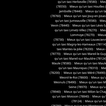
qu'un taxi Herbeville (78580)
|
Mieu
(78550)
|
Mieux qu'un taxi Houilles 
Jambville (78440)
|
Mieux qu'un ta
(78760)
|
Mieux qu'un taxi Jouy-en-Josas
qu'un taxi Jumeauville (78580)
|
Mieu
Vexin (78440)
|
Mieux qu'un taxi Lévis-
qu'un taxi Limetz-Villez (78270)
|
Mieu
Lommoye (78270)
|
Mieux
(78730)
|
Mieux qu'un taxi Louvecienn
qu'un taxi Magny-les-Hameaux (78114
taxi Mantes-la-Jolie (78200)
|
Mieux q
(78770)
|
Mieux qu'un taxi Mareil-le-Gu
qu'un taxi Mareil-sur-Mauldre (78124
Maule (78580)
|
Mieux qu'un taxi Maule
qu'un taxi Maurepas (78310)
|
Mie
(78200)
|
Mieux qu'un taxi Méré (78490)
Mesnil-le-Roi (78600)
|
Mieux qu'u
Mesnuls (78490)
|
Mieux qu'un taxi M
Seine (78970)
|
Mieux qu'un
(78940)
|
Mieux qu'un taxi Milon-la-Chap
qu'un taxi Moisson (78840)
|
Mieux qu'
(78124)
|
Mieux qu'un tax
(78790)
|
Mieux qu'un taxi Montesson (