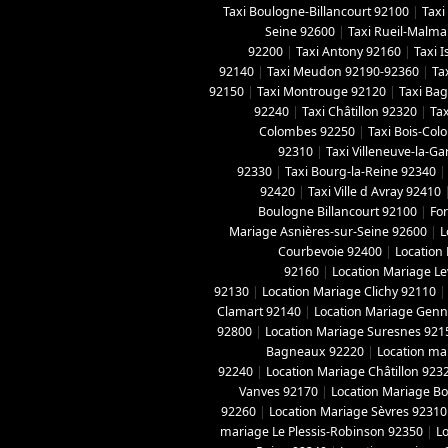
Taxi Boulogne-Billancourt 92100
|
Taxi
Seine 92600
|
Taxi Rueil-Malma
92200
|
Taxi Antony 92160
|
Taxi 
92140
|
Taxi Meudon 92190-92360
|
Ta
92150
|
Taxi Montrouge 92120
|
Taxi Ba
92240
|
Taxi Châtillon 92320
|
Tax
Colombes 92250
|
Taxi Bois-Co
92310
|
Taxi Villeneuve-la-G
92330
|
Taxi Bourg-la-Reine 92340
92420
|
Taxi Ville d Avray 92410
Boulogne Billancourt 92100
|
For
Mariage Asnières-sur-Seine 92600
|
L
Courbevoie 92400
|
Location
92160
|
Location Mariage Le
92130
|
Location Mariage Clichy 92110
Clamart 92140
|
Location Mariage Genne
92800
|
Location Mariage Suresnes 921
Bagneaux 92220
|
Location ma
92240
|
Location Mariage Châtillon 923
Vanves 92170
|
Location Mariage B
92260
|
Location Mariage Sèvres 92310
mariage Le Plessis-Robinson 92350
|
L