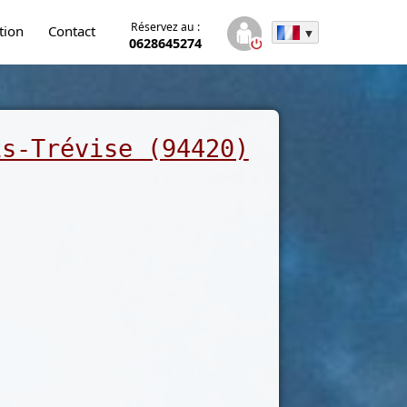
Réservez au :
tion
Contact
0628645274
is-Trévise (94420)