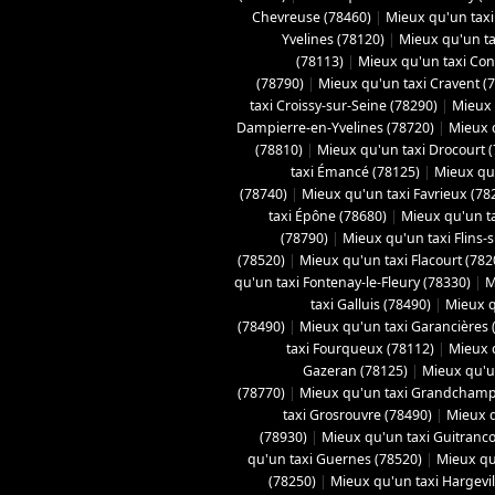
Chevreuse (78460)
|
Mieux qu'un taxi 
Yvelines (78120)
|
Mieux qu'un ta
(78113)
|
Mieux qu'un taxi Con
(78790)
|
Mieux qu'un taxi Cravent (
taxi Croissy-sur-Seine (78290)
|
Mieux 
Dampierre-en-Yvelines (78720)
|
Mieux 
(78810)
|
Mieux qu'un taxi Drocourt 
taxi Émancé (78125)
|
Mieux qu'
(78740)
|
Mieux qu'un taxi Favrieux (78
taxi Épône (78680)
|
Mieux qu'un ta
(78790)
|
Mieux qu'un taxi Flins-
(78520)
|
Mieux qu'un taxi Flacourt (782
qu'un taxi Fontenay-le-Fleury (78330)
|
M
taxi Galluis (78490)
|
Mieux q
(78490)
|
Mieux qu'un taxi Garancières 
taxi Fourqueux (78112)
|
Mieux q
Gazeran (78125)
|
Mieux qu'u
(78770)
|
Mieux qu'un taxi Grandchamp
taxi Grosrouvre (78490)
|
Mieux q
(78930)
|
Mieux qu'un taxi Guitranco
qu'un taxi Guernes (78520)
|
Mieux qu
(78250)
|
Mieux qu'un taxi Hargevil