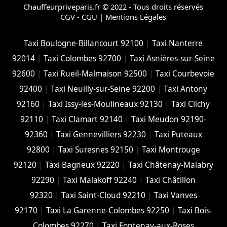
Chauffeurpriveparis.fr © 2022 - Tous droits réservés
CGV - CGU
|
Mentions Légales
Taxi Boulogne-Billancourt 92100
|
Taxi Nanterre
92014
|
Taxi Colombes 92700
|
Taxi Asnières-sur-Seine
92600
|
Taxi Rueil-Malmaison 92500
|
Taxi Courbevoie
92400
|
Taxi Neuilly-sur-Seine 92200
|
Taxi Antony
92160
|
Taxi Issy-les-Moulineaux 92130
|
Taxi Clichy
92110
|
Taxi Clamart 92140
|
Taxi Meudon 92190-
92360
|
Taxi Gennevilliers 92230
|
Taxi Puteaux
92800
|
Taxi Suresnes 92150
|
Taxi Montrouge
92120
|
Taxi Bagneux 92220
|
Taxi Châtenay-Malabry
92290
|
Taxi Malakoff 92240
|
Taxi Châtillon
92320
|
Taxi Saint-Cloud 92210
|
Taxi Vanves
92170
|
Taxi La Garenne-Colombes 92250
|
Taxi Bois-
Colombes 92270
|
Taxi Fontenay-aux-Roses