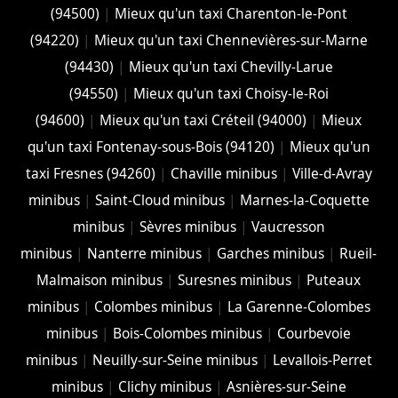
(94500)
|
Mieux qu'un taxi Charenton-le-Pont
(94220)
|
Mieux qu'un taxi Chennevières-sur-Marne
(94430)
|
Mieux qu'un taxi Chevilly-Larue
(94550)
|
Mieux qu'un taxi Choisy-le-Roi
(94600)
|
Mieux qu'un taxi Créteil (94000)
|
Mieux
qu'un taxi Fontenay-sous-Bois (94120)
|
Mieux qu'un
taxi Fresnes (94260)
|
Chaville minibus
|
Ville-d-Avray
minibus
|
Saint-Cloud minibus
|
Marnes-la-Coquette
minibus
|
Sèvres minibus
|
Vaucresson
minibus
|
Nanterre minibus
|
Garches minibus
|
Rueil-
Malmaison minibus
|
Suresnes minibus
|
Puteaux
minibus
|
Colombes minibus
|
La Garenne-Colombes
minibus
|
Bois-Colombes minibus
|
Courbevoie
minibus
|
Neuilly-sur-Seine minibus
|
Levallois-Perret
minibus
|
Clichy minibus
|
Asnières-sur-Seine