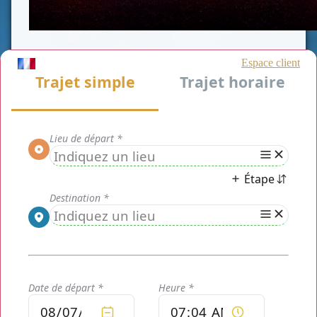
Chauffeur Privé Paris
vous prendra à tout moment en charge pour
tous vos transferts et récupérations. Depuis votre domicile, bureau,
hôtel ou ailleurs mais aussi en trajet inverse depuis la
Gare du
Nord
.
Nous mettons à votre service un véhicule et un chauffeur privé. En
aucun cas le trajet ne sera partagé. Ce sera un transfert privé non
partagé.
Notre service vous évite la longue file d'attente de taxi. Aussitôt
arrivé aussitôt récupéré. C'est d'ailleurs un de nos atouts majeurs.
Il est possible de commander à l'avance, même aujourd'hui, votre
prochaine course. Peu importe sa date. Vous pouvez la pré-