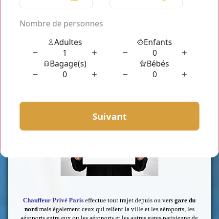
commander grâce à notre centrale de réservation et notre site
internet (commande en ligne), qui sont accessibles la journée
comme la nuit.
Notre prestation de qualité est basée sur la sécurité, le confort,
l’accueil personnalisé et l'économie.
Vous voulez savoir le prix de votre
Réservation alternative taxi
gare du Nord
?
Nous vous invitons à simulez afin d'obtenir un devis sur mesure
depuis notre site web. Prix sans supplément en cas de bouchons, de
retard de vol, train, ... Prix entièrement adapté à votre budget.
Chauffeur Privé Paris
effectue tout trajet depuis ou vers
gare du
nord
mais également ceux qui relient la ville et les aéroports, les
aéroports entre eux ou les aéroports et les autres gares parisienne de