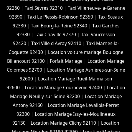
92260
|
Taxi Sèvres 92310
|
Taxi Villeneuve-la-Garenne
92390
|
Taxi Le Plessis-Robinson 92350
|
Taxi Sceaux
92330
|
Taxi Bourg-la-Reine 92340
|
Taxi Garches
92380
|
Taxi Chaville 92370
|
Taxi Vaucresson
92420
|
Taxi Ville d Avray 92410
|
Taxi Marnes-la-
Coquette 92430
|
Location voiture mariage Boulogne
Billancourt 92100
|
Forfait Mariage
|
Location Mariage
Colombes 92700
|
Location Mariage Asnières-sur-Seine
92600
|
Location Mariage Rueil-Malmaison
92600
|
Location Mariage Courbevoie 92400
|
Location
Mariage Neuilly-sur-Seine 92200
|
Location Mariage
Antony 92160
|
Location Mariage Levallois-Perret
92300
|
Location Mariage Issy-les-Moulineaux
92130
|
Location Mariage Clichy 92110
|
Location
Mariage Meudon 92190-92360
|
Location Mariage