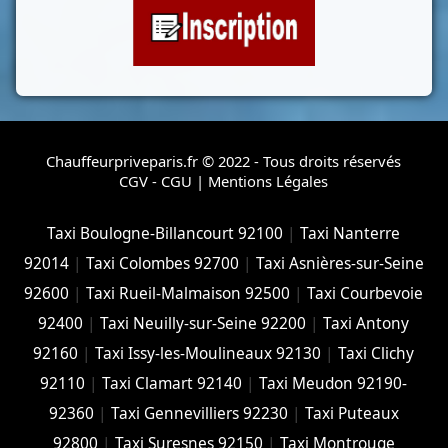
Chauffeurpriveparis.fr © 2022 - Tous droits réservés
CGV - CGU
|
Mentions Légales
Taxi Boulogne-Billancourt 92100
|
Taxi Nanterre
92014
|
Taxi Colombes 92700
|
Taxi Asnières-sur-Seine
92600
|
Taxi Rueil-Malmaison 92500
|
Taxi Courbevoie
92400
|
Taxi Neuilly-sur-Seine 92200
|
Taxi Antony
92160
|
Taxi Issy-les-Moulineaux 92130
|
Taxi Clichy
92110
|
Taxi Clamart 92140
|
Taxi Meudon 92190-
92360
|
Taxi Gennevilliers 92230
|
Taxi Puteaux
92800
|
Taxi Suresnes 92150
|
Taxi Montrouge