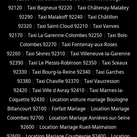
92120
|
Taxi Bagneux 92220
|
Taxi Châtenay-Malabry
92290
|
Taxi Malakoff 92240
|
Taxi Châtillon
92320
|
Taxi Saint-Cloud 92210
|
Taxi Vanves
92170
|
Taxi La Garenne-Colombes 92250
|
Taxi Bois-
Colombes 92270
|
Taxi Fontenay-aux-Roses
92260
|
Taxi Sèvres 92310
|
Taxi Villeneuve-la-Garenne
92390
|
Taxi Le Plessis-Robinson 92350
|
Taxi Sceaux
92330
|
Taxi Bourg-la-Reine 92340
|
Taxi Garches
92380
|
Taxi Chaville 92370
|
Taxi Vaucresson
92420
|
Taxi Ville d Avray 92410
|
Taxi Marnes-la-
Coquette 92430
|
Location voiture mariage Boulogne
Billancourt 92100
|
Forfait Mariage
|
Location Mariage
Colombes 92700
|
Location Mariage Asnières-sur-Seine
92600
|
Location Mariage Rueil-Malmaison
92600
|
Location Mariage Courbevoie 92400
|
Location