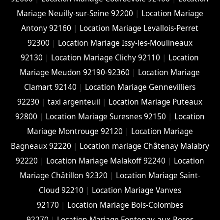
Mariage Neuilly-sur-Seine 92200
|
Location Mariage
Antony 92160
|
Location Mariage Levallois-Perret
92300
|
Location Mariage Issy-les-Moulineaux
92130
|
Location Mariage Clichy 92110
|
Location
Mariage Meudon 92190-92360
|
Location Mariage
Clamart 92140
|
Location Mariage Gennevilliers
92230
|
taxi argenteuil
|
Location Mariage Puteaux
92800
|
Location Mariage Suresnes 92150
|
Location
Mariage Montrouge 92120
|
Location Mariage
Bagneaux 92220
|
Location mariage Châtenay Malabry
92220
|
Location Mariage Malakoff 92240
|
Location
Mariage Châtillon 92320
|
Location Mariage Saint-
Cloud 92210
|
Location Mariage Vanves
92170
|
Location Mariage Bois-Colombes
92270
|
Location Mariage Fontenay-aux-Roses