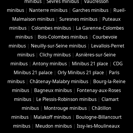
minibus
|
Sèvres minibus
|
Vaucresson
minibus
|
Nanterre minibus
|
Garches minibus
|
Rueil-
Malmaison minibus
|
Suresnes minibus
|
Puteaux
minibus
|
Colombes minibus
|
La Garenne-Colombes
minibus
|
Bois-Colombes minibus
|
Courbevoie
minibus
|
Neuilly-sur-Seine minibus
|
Levallois-Perret
minibus
|
Clichy minibus
|
Asnières-sur-Seine
minibus
|
Antony minibus
|
Minibus 21 place
|
CDG
Minibus 21 palace
|
Orly Minibus 21 place
|
Paris
minibus
|
Châtenay-Malabry minibus
|
Bourg-la-Reine
minibus
|
Bagneux minibus
|
Fontenay-aux-Roses
minibus
|
Le Plessis-Robinson minibus
|
Clamart
minibus
|
Montrouge minibus
|
Châtillon
minibus
|
Malakoff minibus
|
Boulogne-Billancourt
minibus
|
Meudon minibus
|
Issy-les-Moulineaux