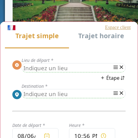
La date de votre mariage est enfin fixée et vous êtes
exactement en train d'entamer les divers préparatifs? Même
à quelques mois du grand jour, vous devez penser dès
maintenant à tous les moindres détails. Quelle voiture va
vous transporter lors du plus beau jours de votre vie? Y avez
vous déjà songé? C'est un élément essentiel à ne pas négliger
pour un mariage chic et impressionnant. Ne laissez pas
échapper ce jours magique sans mettre un souvenir qui
restera gravé à jamais dans vos mémoires et à celles de vos
invités.