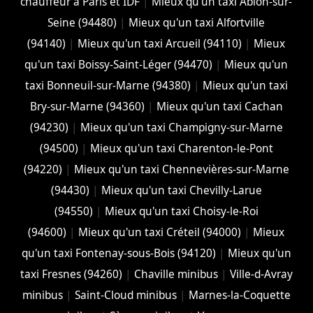
chauffeur à Paris et IDF
|
Mieux qu'un taxi Ablon-sur-
Seine (94480)
|
Mieux qu'un taxi Alfortville
(94140)
|
Mieux qu'un taxi Arcueil (94110)
|
Mieux
qu'un taxi Boissy-Saint-Léger (94470)
|
Mieux qu'un
taxi Bonneuil-sur-Marne (94380)
|
Mieux qu'un taxi
Bry-sur-Marne (94360)
|
Mieux qu'un taxi Cachan
(94230)
|
Mieux qu'un taxi Champigny-sur-Marne
(94500)
|
Mieux qu'un taxi Charenton-le-Pont
(94220)
|
Mieux qu'un taxi Chennevières-sur-Marne
(94430)
|
Mieux qu'un taxi Chevilly-Larue
(94550)
|
Mieux qu'un taxi Choisy-le-Roi
(94600)
|
Mieux qu'un taxi Créteil (94000)
|
Mieux
qu'un taxi Fontenay-sous-Bois (94120)
|
Mieux qu'un
taxi Fresnes (94260)
|
Chaville minibus
|
Ville-d-Avray
minibus
|
Saint-Cloud minibus
|
Marnes-la-Coquette