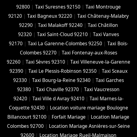
92800
|
Taxi Suresnes 92150
|
Taxi Montrouge
92120
|
Taxi Bagneux 92220
|
Taxi Châtenay-Malabry
92290
|
Taxi Malakoff 92240
|
Taxi Châtillon
92320
|
Taxi Saint-Cloud 92210
|
Taxi Vanves
92170
|
Taxi La Garenne-Colombes 92250
|
Taxi Bois-
Colombes 92270
|
Taxi Fontenay-aux-Roses
92260
|
Taxi Sèvres 92310
|
Taxi Villeneuve-la-Garenne
92390
|
Taxi Le Plessis-Robinson 92350
|
Taxi Sceaux
92330
|
Taxi Bourg-la-Reine 92340
|
Taxi Garches
92380
|
Taxi Chaville 92370
|
Taxi Vaucresson
92420
|
Taxi Ville d Avray 92410
|
Taxi Marnes-la-
Coquette 92430
|
Location voiture mariage Boulogne
Billancourt 92100
|
Forfait Mariage
|
Location Mariage
Colombes 92700
|
Location Mariage Asnières-sur-Seine
92600
|
Location Mariage Rueil-Malmaison