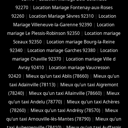
92270
|
Location Mariage Fontenay-aux-Roses
92260
|
Location Mariage Sèvres 92310
|
Location
Mariage Villeneuve-la-Garenne 92390
|
Location
mariage Le Plessis-Robinson 92350
|
Location mariage
Sceaux 92350
|
Location mariage Bourg-la-Reine
92340
|
Location mariage Garches 92380
|
Location
mariage Chaville 92370
|
Location mariage Ville d
Avray 92410
|
Location mariage Vaucresson
92420
|
Mieux qu'un taxi Ablis (78660)
|
Mieux qu'un
taxi Adainville (78113)
|
Mieux qu'un taxi Aigremont
(78240)
|
Mieux qu'un taxi Allainville (78660)
|
Mieux
qu'un taxi Andelu (78770)
|
Mieux qu'un taxi Achères
(78260)
|
Mieux qu'un taxi Andrésy (78570)
|
Mieux
qu'un taxi Arnouville-lès-Mantes (78790)
|
Mieux qu'un
taxi Aubergenville (78410)
|
Mieux qu'un taxi Auffargis